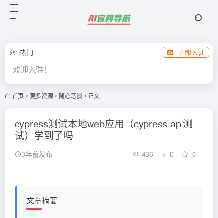
热门
立即入驻
欢迎入驻！
首页
•
更多资源
•
随心笔谈
•
正文
cypress测试本地web应用（cypress api测
试）学到了吗
3年前发布
436
0
0
文章摘要