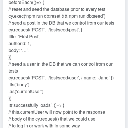
beforeEach(()=> {
// reset and seed the database prior to every test
cy.exec(‘npm run db:reset && npm run db:seed’)
// seed a post in the DB that we control from our tests
cy.request(‘POST’, ‘/test/seed/post’, {
title: ‘First Post’,
authorId: 1,
body: ‘…’,
})
// seed a user in the DB that we can control from our
tests
cy.request(‘POST’, ‘/test/seed/user’, { name: ‘Jane’ })
.its(‘body’)
.as(‘currentUser’)
})
it(‘successfully loads’, ()=> {
// this.currentUser will now point to the response
// body of the cy.request() that we could use
// to log in or work with in some way