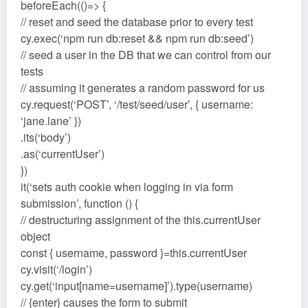
beforeEach(()=> {
// reset and seed the database prior to every test
cy.exec(‘npm run db:reset && npm run db:seed’)
// seed a user in the DB that we can control from our
tests
// assuming it generates a random password for us
cy.request(‘POST’, ‘/test/seed/user’, { username:
‘jane.lane’ })
.its(‘body’)
.as(‘currentUser’)
})
it(‘sets auth cookie when logging in via form
submission’, function () {
// destructuring assignment of the this.currentUser
object
const { username, password }=this.currentUser
cy.visit(‘/login’)
cy.get(‘input[name=username]’).type(username)
// {enter} causes the form to submit