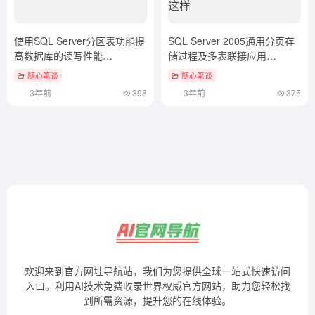
使用SQL Server分区表功能提
SQL Server 2005通用分页存
高数据库的读写性能
储过程及多表联接应用
（sqlserver分区分表）全程干
（sqlserver2008r2安装完成如
随心笔谈
随心笔谈
货
何打开）居然可以这样
3年前
398
3年前
375
欢迎来到官方网址导航站，我们为您提供全球一站式快速访问
入口。利用AI技术免费收录世界权威官方网站，助力您轻松找
到所需资源，提升您的在线体验。