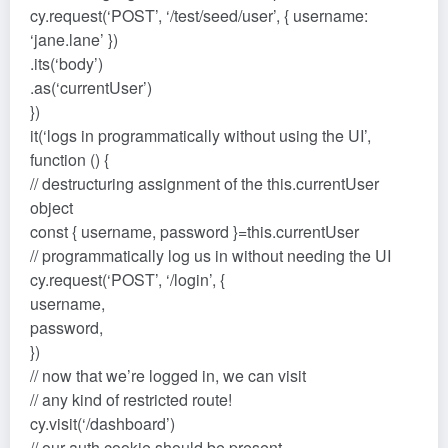
cy.request(‘POST’, ‘/test/seed/user’, { username:
‘jane.lane’ })
.its(‘body’)
.as(‘currentUser’)
})
it(‘logs in programmatically without using the UI’,
function () {
// destructuring assignment of the this.currentUser
object
const { username, password }=this.currentUser
// programmatically log us in without needing the UI
cy.request(‘POST’, ‘/login’, {
username,
password,
})
// now that we’re logged in, we can visit
// any kind of restricted route!
cy.visit(‘/dashboard’)
// our auth cookie should be present