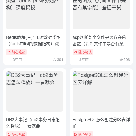
Redis教程(三)：List数据类型
asp判断某个文件是否存在的
（redis中list的数据结构）深度
函数（判断文件中是否有某字
揭秘
段）全程干货
随心笔谈
随心笔谈
3年前
391
3年前
396
DB2大事记（db2事务日志怎
PostgreSQL怎么创建分区表详
么释放）一看就会
解
随心笔谈
随心笔谈