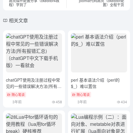
高亮插件配置分享（ckeditor4教
joomla代码高亮（ckeditor配
程）学到了
置）全程干货
相关文章
chatGPT使用及注册过程中常
perl 基本语法介绍（perl的
见的一些错误解决方法(所有报
$_）难以置信
错汇总)（chatGPT中文下载手
随心笔谈
随心笔谈
机版）一看就会
3年前
458
3年前
434