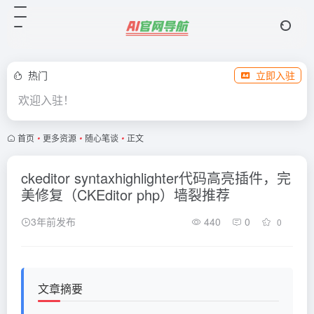
热门
立即入驻
欢迎入驻！
首页
•
更多资源
•
随心笔谈
•
正文
ckeditor syntaxhighlighter代码高亮插件，完
美修复（CKEditor php）墙裂推荐
3年前发布
440
0
0
文章摘要