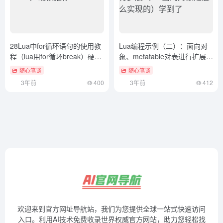
28Lua中for循环语句的使用教
Lua编程示例（二）：面向对
程（lua用for循环break）硬核
象、metatable对表进行扩展
推荐
（lua面向对象是怎么实现的）
随心笔谈
随心笔谈
学到了
3年前
400
3年前
412
欢迎来到官方网址导航站，我们为您提供全球一站式快速访问
入口。利用AI技术免费收录世界权威官方网站，助力您轻松找