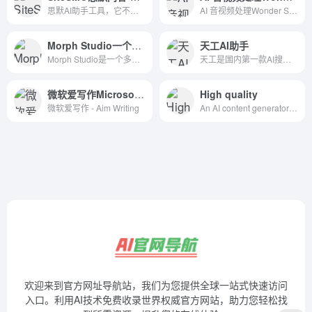
思默AI助手工具，它不仅支持AI问答，还有智能写作、AI专业训练、代码助手、AI娱乐、AI绘画和AI语音的功能，每个分类下都有不同的小功能可以使用，非常全面。
AI 音视频处理Wonder Studio 真人表演自动转换为CG
Morph Studio一个提供个性化头像生成服务的在线平台
天工AI助手
Morph Studio是一个多功能的在线头像生成工具，它通过提供多样化的风格和个性化的定制选项，使用户能够轻松创建和分享自己的虚拟形象。Discover Morph Studio’s powerful AI-driven features designed to elevate your video creation and editing process. Our tools include text-to-video and image-to-video converters, video style transfer, and advanced enhancers and upscalers, all crafted to streamline your workflow and deliver exceptional video quality for e-commerce, marketing, and professional projects.
天工是国内第一款AI搜索引擎，它能够理解用户意图，搜索全网海量信息，并通过人工智能技术，归纳、概括、整合这些信息，输出高质量、无广告的搜索结果，还能够把搜索结果自动整理为脑图和大纲，支持专业的学术科研类搜索。此外，天工还具备聊天、写作、问答、画画的能力。天工通过自然语言与用户进行问答交互，可满足知识问答、文章创作、逻辑推演、数理推算、代码编程、AI画画、虚拟人聊天、情感陪伴等多元化需求。天工还具有大量的智能体，在学习、职场、生活等多类场景中都能辅助你。
微软爱写作Microsoft Aim Writing
High quality
微软爱写作 - Aim Writing
An AI content generator that automatically produces complete high-quality, unique, SEO-friendly articles in a single click.
欢迎来到官方网址导航站，我们为您提供全球一站式快速访问
入口。利用AI技术免费收录世界权威官方网站，助力您轻松找