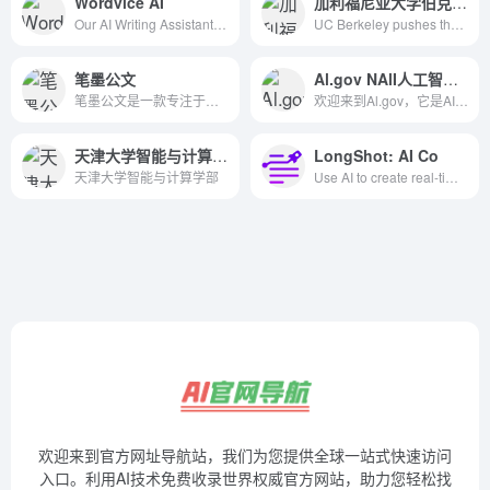
Wordvice AI
加利福尼亚大学伯克利分校(University of California, Berkeley)
Our AI Writing Assistant offers a suite of AI revision tools, including a text editor, AI reviser, translator, paraphrasing tools, and more.
UC Berkeley pushes the boundaries of knowledge, challenges convention and expands opportunity to create the leaders of tomorrow.
笔墨公文
Al.gov NAlI人工智能计划
笔墨公文是一款专注于公文写作的智能AI创作平台，提供全面的写作、校对、润色、资料库及模板服务。无论是公职人员、事业单位、国企人员、还是医院、学校等机构，笔墨公文都能帮助您高效完成述职报告、工作总结、心得体会、调研报告、年终总结等各类公文材料的创作。
欢迎来到Al.gov，它是AI计划的所在地，也是与正在进行的...
天津大学智能与计算学部
LongShot: AI Co
天津大学智能与计算学部
Use AI to create real-time, accurate content in your brand style, integrated with your knowledge. Research, Plan, Write, Optimize and Publish.
欢迎来到官方网址导航站，我们为您提供全球一站式快速访问
入口。利用AI技术免费收录世界权威官方网站，助力您轻松找