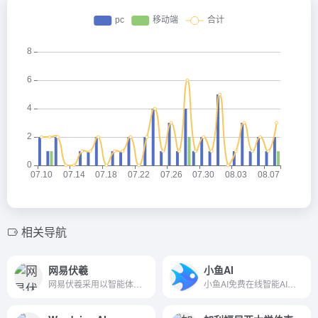
相关导航
网易伏羲
小鱼AI
网易伏羲采用以智能体为中心的AOP技术，通过定义清晰而标准化的任务，并在数字化平台上发布，从而打破传统时空限制，将其精准匹配给最合适的智能体——无论是人类还是AI，从而实现高效的人机协作，并进一步基于智能化算法达成公平价值分配的目标，全面释放AI时代社会生产力。
小鱼AI免费在线智能AI写作平台，AI自动生成高质量原创内容。拥有超过435个智能写作模板，支持AI写作、AI续写、关键词写文章、文章起标题。覆盖AI影视解说，AI知乎回答，短视频脚本，办公文档自动写作，宣传文案写作，智能翻译，AI写小说，小红书笔记标题，种草文案，亚马逊产品简介，跨境电商文案SEO优化，产品SEO优化，现代诗歌等情景。让写作更简单，让思想充分表达!