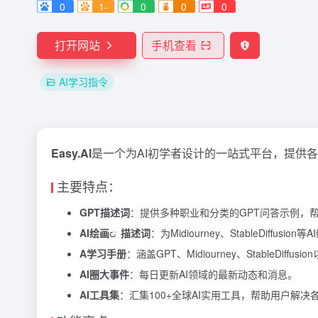
0
1-
0
0
0
打开网站
手机查看
AI学习指令
Easy.Al
是一个为AI初学者设计的一站式平台，提供各
主要特点：
GPT描述词
：提供多种职业和分类的GPT问答示例，
AI绘画
描述词
：为Midiourney、StableDiffu
A学习手册
：涵盖GPT、Midiourney、StableDif
AI圈大事件
：每日更新AI领域的最新动态和消息。
AI工具集
：汇集100+全球AI实用工具，帮助用户解决