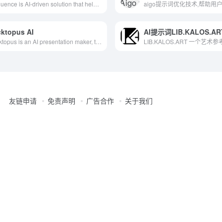
GitFluence is AI-driven solution that helps you quickly find the right command. Get started with Git Command Generator today and save time.
ktopus AI
AI提示词LIB.KALOS.AR
Decktopus is an AI presentation maker, that will create amazing presentations in seconds. You only need to type the presentation title and your presentation is ready.
友链申请
免责声明
广告合作
关于我们