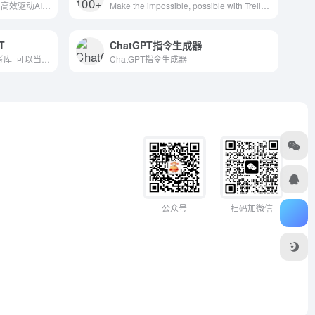
aigo提示词优化技术,帮助用户高效驱动AI，获得更好的输出。Aigo帮助企业做AI转型升级，企业AI化，降本增效！
Make the impossible, possible with Trello. The ultimate teamwork project management tool. Start up a board in seconds, automate tedious tasks, and collaborate anywhere, even on mobile.
T
ChatGPT指令生成器
LIB.KALOS.ART 一个艺术参考库 可以当做参考艺术风格流派参考库
ChatGPT指令生成器
扫码加微信
公众号