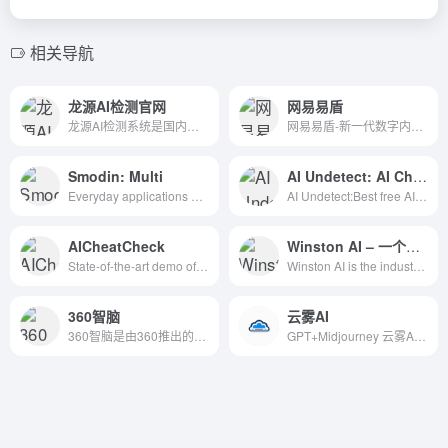
相关导航
龙源AI检测官网
网易易盾
龙源AI检测系统是国内领先的AI写作检测工具，采用先进的自然语言处理和机器学习算法,能够高精度地检测出类似chatgpt等AI写作工具生成的文本和内容,出具详细的AI检测报告，是查重系统的有效补充，有效保证了文本的原创性和学术诚信，目前广泛应用于期刊社，高校，研究院等科研机构。
网易易盾-新一代数字内容风控领军者
Smodin: Multi
AI Undetect: AI Checker
Everyday applications are used by millions of students, writers, and internet workers across the globe. Our most popular applications include a text rewriter, plagiarism checker, auto citation machine, and a multi-lingual translator. Enhance your writing with Smodin!
AI Undetect:Best free AI Detection Remover, AI Humanizer that humanize AI text into undetectable AI. And we have integrated all the major AI detectors &amp; AI Checker
AICheatCheck
Winston AI – 一个行业领先的AI内容检测工具
State-of-the-art demo of our research on an AI Cheat Check for Education
Winston AI is the industry leading AI content detector and plagiarism checker software for ChatGPT, GPT4, Google Gemini and more.
360智脑
云雾AI
360智脑是由360推出的大语言模型，类似于ChatGPT的AI聊天机器人。2023年6月13日 360智脑发布了4.0版本，老周称已经达到GPT 3.5的水平。并且支持多模态，文字处理聊天对话、文字生成图片、文字生成视频等！
GPT+Midjourney 云雾AI 3.5免费无限用