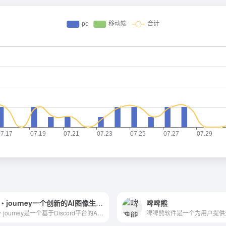
Niji・journey一个创新的AI图像生成工具
啤啤熊
Niji・journey是一个基于Discord平台的AI图...