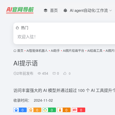
首页
AI agent自动化/工作流
热门
欢迎入驻！
首页
•
AI智能体机器人
•
AI助手
•
AI图片绘画平台
•
AI绘画工具
•
AI图
AI提示语
2年前发布
454
0
0
访问丰富强大的 AI 模型并通过超过 100 个 AI 工具
收录时间：
2024-11-02
0
0
0
0
0