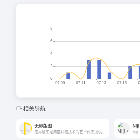
相关导航
无界版图
无界版图是用区块链技术为艺术作品提供安全可靠易用的数字版权登记和拍卖平台，致力于为艺术家、创作者提供数字作品的登记、版权保护、使用与拍卖的一整套解决方案。全面整合全球优质照片、图片、插画、矢量图、视频等资源，结合区块链技术在资产确权、拍卖方面的优势，为新媒体、设计、广告、各类垂直行业及个人用户提供优质数字版权。