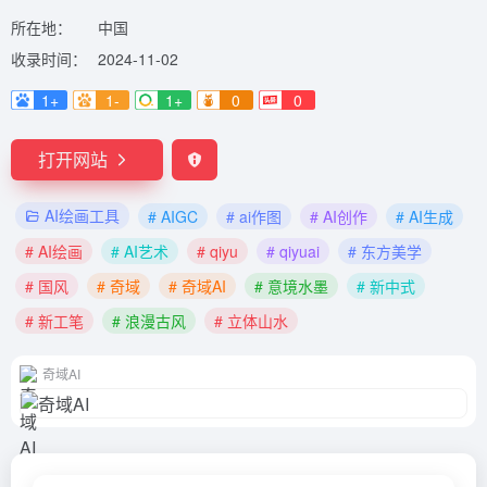
所在地：
中国
收录时间：
2024-11-02
1+
1-
1+
0
0
打开网站
AI绘画工具
# AIGC
# ai作图
# AI创作
# AI生成
# AI绘画
# AI艺术
# qiyu
# qiyuai
# 东方美学
# 国风
# 奇域
# 奇域AI
# 意境水墨
# 新中式
# 新工笔
# 浪漫古风
# 立体山水
奇域AI