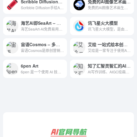
Scribble Diffusion手绘AI生成图
免费的AI图像艺术画生成工具
Scribble Diffusion手绘AI生成图，鼠标绘制草图ai根据生成图Turn your sketch into a refined image using AI
免费的AI图像艺术画生成工具BlueWillow is a free AI art generator that creates stunning AI-generated images. Beautiful, unique and inspiring AI creations are at your fingertips.
海艺AI即SeaArt – 一个高效的AIGC（AI生成内容）绘图工具
讯飞星火大模型
海艺SeaArt-AI免费易用的海艺AI绘画工具，一个高效易用的AIGC绘图工具：SeaArt让你无需专业技能，短时间内成为艺术家。借助强大的渲染引擎和个性化混合推荐系统，高质量创作触手可...Create stunning AI art for free with SeaArt AI art generator. Tap into 300K+ models &amp; styles, boost creativity with swift AI tools and engage with the community.
讯飞星火大模型，是由科大讯飞推出的新一代认知智能大模型，拥有跨领域的知识和语言理解能力，能够基于自然对话方式理解与执行任务，提供语言理解、知识问答、逻辑推理、数学题解答、代码理解与编写等多种能力。
宙语Cosmos – 多功能综合平台基本都有
艾绘 一站式绘本创作平台
宙语Cosmos是原创营销文案写作神器,通过强大的自然语言处理能力,通过输入关键词,快速生成原创的软文,可以发布在各个媒体和自媒体平台,大幅提高创作效率
艾绘是一家专注于使用AI技术创作儿童绘本创作的平台，结合人工智能技术的绘本创作平台，提供文生图、文生视频、图生图、背景生成和涂鸦绘画等创新工具，让孩子们的想象力得以无限扩展，创作出独特的个性化绘本，提供多样化的故事类型，包括魔法冒险、动物友谊、科普知识、历史传说等，旨在通过寓教于乐的方式，激发孩子们的想象力、创造力和学习兴趣，让孩子们在阅读中学习和成长。
6pen Art
知了汇智灵智汇的AIGC资源
6pen 是一个使用 AI 技术，利用文本生成绘画作品的产品，这意味着，你可以仅仅通过文字描述画面内容，风格，就可以得到画面
AI写作训练、‌AIGC绘画工具以及人工智能视频智能体平台。‌我们提供全面的AI创作工具，‌无论是文字、‌图像还是视频，‌都能在这里找到智能化的解决方案。‌灵智汇AI助手致力于帮助用户提升创作效率，‌激发无限创意。‌无论您是专业创作者还是初学者，‌都能在这里找到适合自己的AI工具，‌开启智能创作的新篇章。