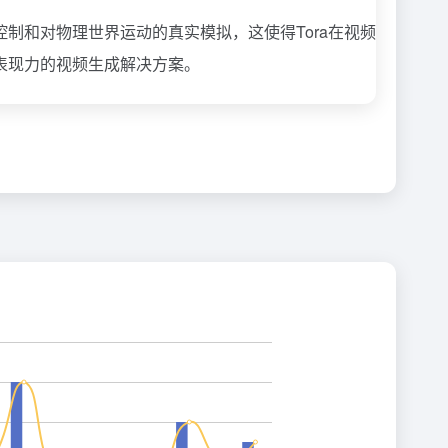
制和对物理世界运动的真实模拟，这使得Tora在视频
表现力的视频生成解决方案。