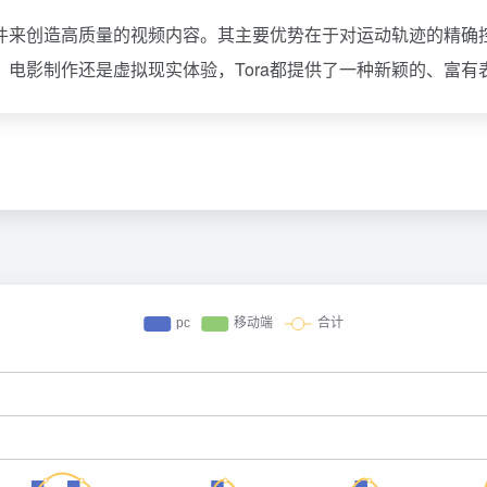
条件来创造高质量的视频内容。其主要优势在于对运动轨迹的精确控
电影制作还是虚拟现实体验，Tora都提供了一种新颖的、富有