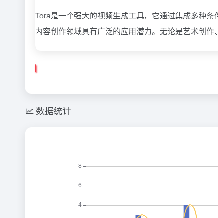
Tora是一个强大的视频生成工具，它通过集成多种
内容创作领域具有广泛的应用潜力。无论是艺术创作、
数据统计