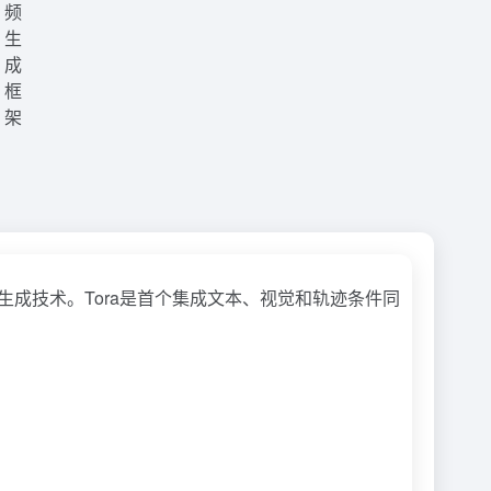
频内容生成技术。Tora是首个集成文本、视觉和轨迹条件同