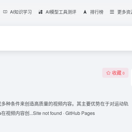
AI知识学习
AI模型工具测评
排行榜
更多资
收藏
0
集成多种条件来创造高质量的视频内容。其主要优势在于对运动轨
.Site not found · GitHub Pages