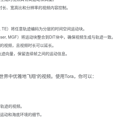
同时长、宽高比和分辨率的视频内容控制。
ractor, TE）将任意轨迹编码为分层的时间空间运动块。
e Fuser, MGF）将运动块整合到DiT块中，确保视频生成与轨迹一致。
的视频，且视频时长可以延长。
入轨迹向量，保留连续帧之间的运动信息。
界中优雅地飞翔”的视频。使用Tora，你可以：
和轨迹的视频。
运动和海底环境的细节。