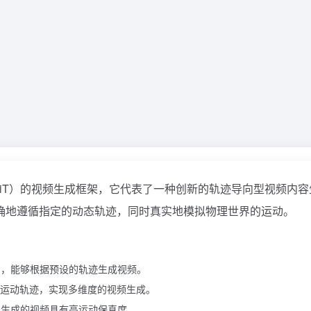
former（DiT）的视频生成框架，它代表了一种创新的轨迹导向型视
确地遵循指定的动态轨迹，同时真实地模拟物理世界的运动。
制，能够根据预设的轨迹生成视频。
运动轨迹，实现多维度的视频生成。
，生成的视频具有高运动保真度。