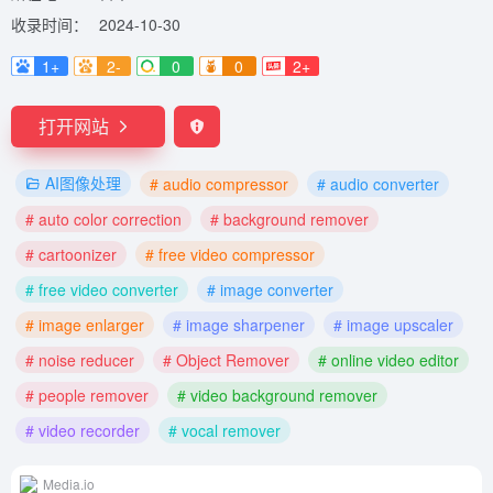
收录时间：
2024-10-30
1+
2-
0
0
2+
打开网站
AI图像处理
# audio compressor
# audio converter
# auto color correction
# background remover
# cartoonizer
# free video compressor
# free video converter
# image converter
# image enlarger
# image sharpener
# image upscaler
# noise reducer
# Object Remover
# online video editor
# people remover
# video background remover
# video recorder
# vocal remover
Media.io