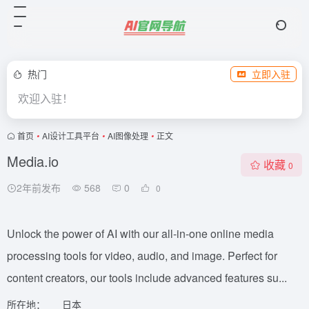
热门
立即入驻
欢迎入驻！
首页
•
AI设计工具平台
•
AI图像处理
•
正文
Media.io
收藏
0
2年前发布
568
0
0
Unlock the power of AI with our all-in-one online media
processing tools for video, audio, and image. Perfect for
content creators, our tools include advanced features su...
所在地：
日本