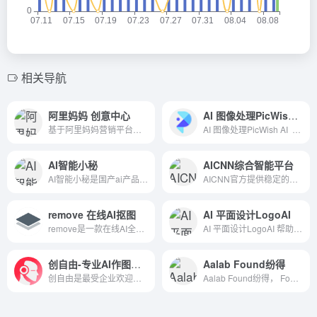
相关导航
阿里妈妈 创意中心
AI 图像处理PicWish AI
基于阿里妈妈营销平台，提供从图文到视频再到落地页的素材级智能化创意支持，是您营销创意数字资产累积和升值的阵地，最大化提升营销的效率和效果。
AI 图像处理PicWish AI 专业的AI抠图修图，支持格式转化 PicWish brings easy photo editing for you. Totally Free! Use PicWish AI photo editor to remove background, unblur image, and do more image editing.
AI智能小秘
AICNN综合智能平台
AI智能小秘是国产ai产品中优秀的一款ai网站，拥有海量图库，不仅有ai生成电商产品，还有图片无损放大高清，线稿绘画，线稿上色，以及智能图生图，还有智能的ai人脸融合功能
AICNN官方提供稳定的GPT超级大模型服务，包括AI绘画、AI语音生成和人工智能对话，支持文本解析、文件解析和OCR。
remove 在线AI抠图
AI 平面设计LogoAI
remove是一款在线AI全自动抠图网站，支持人像、产品、动物、汽车、图形图片去除背景，快速且效果优秀。
AI 平面设计LogoAI 帮助设计Logo 不过这个好像要购买Design A New Logo &amp; Brand You Love! - LogoAi.com
创自由-专业AI作图工具-在线图片设计-AI换模穿衣-AI商品图合成替换
Aalab Found纷得
创自由是最受企业欢迎的AI在线工具,提供AI作图,AI换模特,AI商品图合成,AI穿衣,AI会话,在线电商图、海报图设计,AI人台模特生成真人等功能，帮助电商、自媒体、传统企业快速制作图片、修改图片,撰写文案,无需专业设计或写作背景,即可为企业提供所需图片素材,通过AI赋能,为您的企业降本增效。
Aalab Found纷得， Found 纷得，一款专为视觉创意工作者打造的数字资产管理解决方案。Found 聚合多重功能于一身，让您的设计工作变的更加方便快捷。