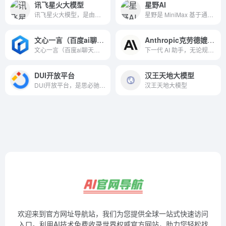
讯飞星火大模型
星野AI
讯飞星火大模型，是由科大讯飞推出的新一代认知智能大模型，拥有跨领域的知识和语言理解能力，能够基于自然对话方式理解与执行任务，提供语言理解、知识问答、逻辑推理、数学题解答、代码理解与编写等多种能力。
星野是 MiniMax 基于通用大模型打造的 AI 原生应用，致力于为用户打造一个沉浸式AI内容社区。用技术为用户创造沉浸的对话体验、逼真的智能体、解锁有趣的开放剧情。用户可以定制形象,性格,音色等,有趣开放的剧情,让你体验逼真的聊天互动,欢迎进入星野APP官方网站下载,体验!
文心一言（百度ai聊天）
Anthropic克劳德媲美chatgpt
文心一言（百度ai聊天）百度全新聊天机器人
下一代 AI 助手，无论规模大小 nthropic发布的与ChatGPT竞争的聊天机器人 Anthropic is an AI safety and research company that&#039;s working to build reliable, interpretable, and steerable AI systems.
DUI开放平台
汉王天地大模型
DUI开放平台，是思必驰提供智能语音产品开发、智能语音技能定制等一站式行业解决方案，为全行业搭建的全链路智能对话开放平台。
汉王天地大模型
欢迎来到官方网址导航站，我们为您提供全球一站式快速访问
入口。利用AI技术免费收录世界权威官方网站，助力您轻松找