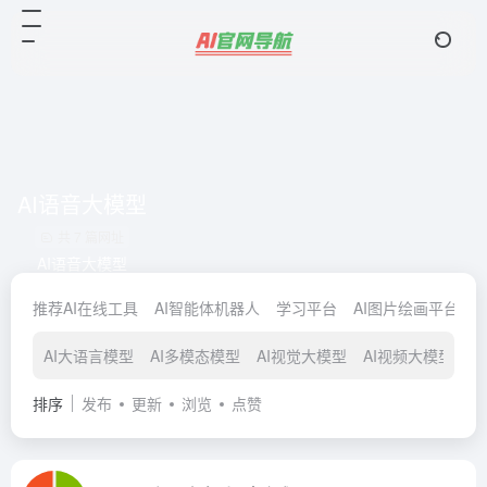
AI语音大模型
共 7 篇网址
AI语音大模型
推荐AI在线工具
AI智能体机器人
学习平台
AI图片绘画平台
AI大语言模型
AI多模态模型
AI视觉大模型
AI视频大模型
A
排序
发布
更新
浏览
点赞