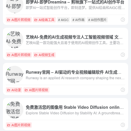
即梦AI-即梦Dreamina – 剪映旗下一站式的AI创作平台
即梦AI一站式智能创作平台，即刻造梦。提供AI绘画和AIGC视频创作体验，拥有激发无限创作灵感的社区。让即梦AI开启您的智能创作之旅，探索梦境实现的无限可能！
AI图片转视频
AI绘画工具
# AIGC
# AI作画
# AI创作图片
艺映AI-免费的AI生成视频专注人工智能视频领域 文生视频、图生视频、视频转漫
艺映AI是一款功能强大且易于使用的AI视频创作工具，主要功能是通过文字描述生成视频，用户可以根据自己的需要描述视频场景，然后生成独一无二、符合描述的创意视频。释放每一帧的创造力和创新，免费AI视频生成平台，专业创建文生视频和AI动态短视频。将文本转换为高质量AI视频，适用于多种场景，如抖音短视频、小说推文、AI短片、AI电影等制作。
AI图片转视频
AI视频生成
Runway官网 – AI驱动的专业视频编辑软件 AI生成视频
Runway is an applied AI research company shaping the next era of art, entertainment and human creativity.
AI动漫
AI图片转视频
免费激活您的图像用 Stable Video Diffusion online 让图片动起来！
Explore Stable Video Diffusion by Stability AI: A groundbreaking tool in AI video generation, offering high-resolution, customizable frame rates, and versatile text-to-video capabilities. Ideal for creative and research applications. Accessible on Hugging Face Spaces and stablevideodiffusion.pro.
AI图片转视频