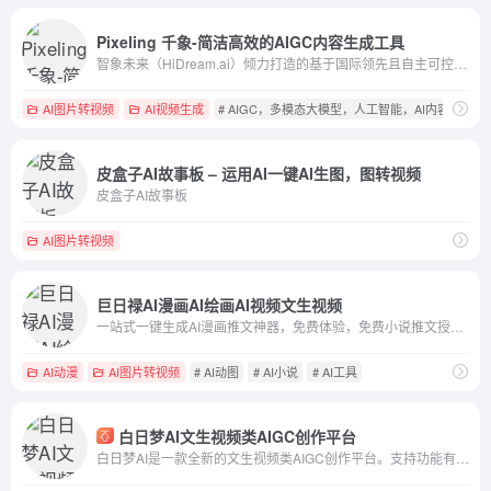
Pixeling 千象-简洁高效的AIGC内容生成工具
智象未来（HiDream.ai）倾力打造的基于国际领先且自主可控生成式人工智能（AIGC）多模态大模型的全中文易上手AIGC创作平台和社区，主要包括文生图、图生图、文生视频、图生视频、图片智能重绘、智能拓图、智能排版、视频智能编辑、设计师展示交流社区、AI创意创作大赛、AIGC课程及攻略等栏目，帮助您零基础轻松掌握AIGC一站式能力，唤醒创造力、生命感和价值感，解放生产力，全面提升全流程工作效率。
AI图片转视频
AI视频生成
# AIGC，多模态大模型，人工智能，AI内容，A
皮盒子AI故事板 – 运用AI一键AI生图，图转视频
皮盒子AI故事板
AI图片转视频
巨日禄AI漫画AI绘画AI视频文生视频
一站式一键生成AI漫画推文神器，免费体验，免费小说推文授权平台；AI绘画文生图、AI视频文生视频、文本转视频、AI漫画创作平台；自媒体、漫剪、小说漫画推文工具教程
AI动漫
AI图片转视频
# AI动图
# AI小说
# AI工具
白日梦AI文生视频类AIGC创作平台
白日梦AI是一款全新的文生视频类AIGC创作平台。支持功能有：文生视频、动态画面、AI形象生成、人物/场景一致性...更多功能，等你来发现！