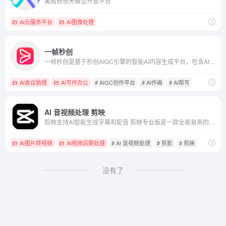
美图奇想大模型开放平台
AI云服务平台
AI图像处理
一帧秒创
一帧秒创是基于秒创AIGC引擎的智能AI内容生成平台，包含AI图文转视频、AI作画创作平台AI帮写，智能一键百家号、公众号、头条号、搜狐号、新浪微博等图文、文章转视频，为企业及自媒体提供一站式视频生产和AI作画的营销神器，全面提升内容创作效率。
AI会议助理
AI写作办公
# AIGC创作平台
# AI作画
# AI帮写
AI 音视频处理 剪映
剪映支持AI智能生成字幕和配音 剪映专业版是一款全能易用的桌面端剪辑软件，让创作更简单。剪映官网为您提供剪映专业版免费下载服务，专业版包括Windows端与Mac端，快来体验吧！
AI图片转视频
AI视频后期处理
# AI 音视频处理
# 剪影
# 剪映
没有了