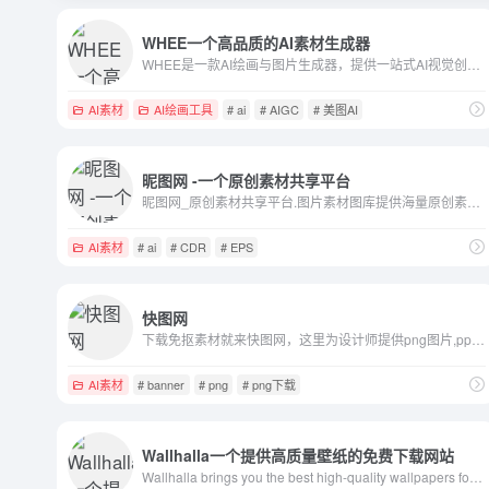
WHEE一个高品质的AI素材生成器
WHEE是一款AI绘画与图片生成器，提供一站式AI视觉创作服务。WHEE不仅会画也会修图，各种AI修图功能一应俱全。使用门槛低，用户只需用自然语言表述需求，就能轻松上手。在画廊中，用户可以欣赏并学习来自多领域创作者的精美作品，为创作提供丰富的灵感来源，进而促进二创和设计师间的交流与合作。
AI素材
AI绘画工具
# ai
# AIGC
# 美图AI
昵图网 -一个原创素材共享平台
昵图网_原创素材共享平台.图片素材图库提供海量原创素材,图片下载,摄影作品,设计素材,视频素材,ppt模板,PSD源文件,矢量图,AI,CDR,EPS等高清图片下载.
AI素材
# ai
# CDR
# EPS
快图网
下载免抠素材就来快图网，这里为设计师提供png图片,ppt素材,ps素材,站长素材,psd素材,背景素材,水墨素材,边框素材,图标素材,花边素材,空间素材,海报素材,ppt图片素材,微信素材,p图素材,人物素材,相框素材等。下快图素材，成天下设计。
AI素材
# banner
# png
# png下载
Wallhalla一个提供高质量壁纸的免费下载网站
Wallhalla brings you the best high-quality wallpapers for desktop and mobile, completely free. Choose from our exclusive range to give your screens a stunning makeover.