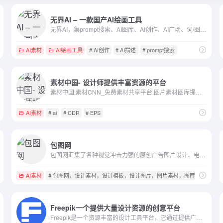
无界AI – 一款国产AI绘画工具
无界AI，集prompt搜索、AI图库、AI创作、AI广场、词/图等为一体。提供一站式AI搜索-创作-交流-分享服务。
AI素材
AI绘画工具
# AI创作
# AI描述
# prompt搜索
素材中国- 设计师提供丰富资源的平台
素材中国,素材CNN_免费素材共享平台.图片素材图库提供海量素材,图片下载,设计素材,PSD源文件,矢量图,AI,CDR,EPS等高清图片下载
AI素材
# ai
# CDR
# EPS
包图网
包图网汇集了各种视觉冲击力强的原创广告图片设计、电商淘宝、企业办公模板、视频、配乐、音效、字体、插画动图、装饰装修等素材，由顶尖的设计师供稿，符合各个行业的商用需求，下载高品质正版素材就到包图网。
AI素材
# 包图网，设计素材，设计模板，设计图片，图片素材，图库，素材库
Freepik一个提供大量设计资源的创意平台
Freepik是一个资源丰富的设计工具平台，它通过提供广泛的设计元素和每日更新的素材库，帮助设计师提升工作效率并实现创意自由Millions of free graphic resources. ✓ Photos ✓ AI images ✓ Vectors ✓ Icons ✓ Templates ✓ Videos. Find out about our real-time AI art generator.