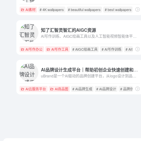
AI素材
# 4K wallpapers
# beautiful wallpapers
# best wallpapers
知了汇智灵智汇的AIGC资源
AI写作训练、‌AIGC绘画工具以及人工智能视频智能体平台。‌我们提供全面的AI创作工具，‌无论是文字、‌图像还是视频，‌都能在这里找到智能化的解决方案。‌灵智汇AI助手致力于帮助用户提升创作效率，‌激发无限创意。‌无论您是专业创作者还是初学者，‌都能在这里找到适合自己的AI工具，‌开启智能创作的新篇章。
AI写作办公
AI写作工具
# AIGC绘画工具
# AI写作训练
# AI创作
AI品牌设计生成平台｜帮助初创企业快速创建和管理品牌
uBrand是一个AI驱动的品牌创建平台，从logo设计到品牌管理，一站式帮助创业者、初创企业和小企业快速创建和运营管理品牌。
AI云服务平台
AI商品图
# AI品牌生成
# AI品牌设计
# 品牌创建