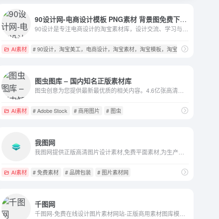
90设计网-电商设计模板 PNG素材 背景图免费下载网站
90设计是专注电商设计的淘宝素材库，设计交流、学习与分享一体的平台，让电商设计（淘宝美工）找灵感和素材更效率。
AI素材
# 90设计，淘宝美工，电商设计，淘宝素材，淘宝模板，淘宝海报素材，淘宝
图虫图库 – 国内知名正版素材库
图虫创意为您提供最新最优质的相关内容。4.6亿张高清图片，超2000万条高清视频，进百万优质音频，一次购买永久使用，为百万设计、新媒体、广告等行业从业者提供安全且优质的正版视觉解决方案
AI素材
# Adobe Stock
# 商用图片
# 图虫
我图网
我图网提供正版高清图片设计素材,免费平面素材,为生产商提供工业品牌包装设计解决方案,包括背景墙/文化墙/装饰画/包装/样机/CAD/印花图案以及党政类的PPT/Word/Excel模板下载.
AI素材
# 免费素材
# 品牌包装
# 图片素材网
千图网
千图网-免费在线设计图片素材网站-正版商用素材图库模板大全