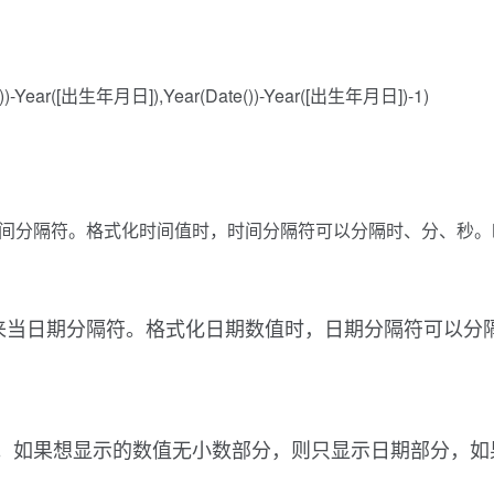
e())-Year([出生年月日]),Year(Date())-Year([出生年月日])-1)
当时间分隔符。格式化时间值时，时间分隔符可以分隔时、分、秒
符号来当日期分隔符。格式化日期数值时，日期分隔符可以
t 来显示时间。如果想显示的数值无小数部分，则只显示日期部