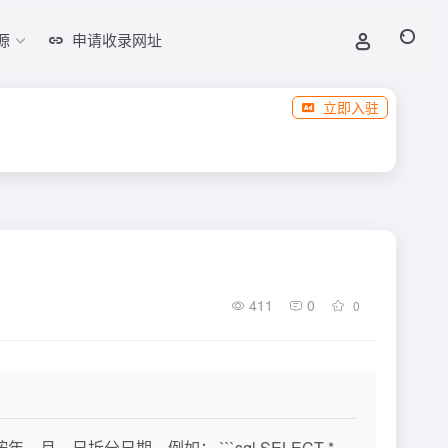
源
申请收录网址
立即入驻
411
0
0
年、月、日拆分日期，例如： ```sql SELECT *