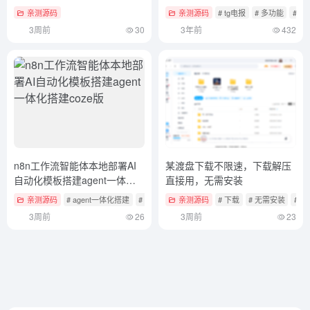
亲测源码
亲测源码
# tg电报
# 多功能
# 
3周前
30
3年前
432
n8n工作流智能体本地部署AI
某渡盘下载不限速，下载解压
自动化模板搭建agent一体化
直接用，无需安装
搭建coze版
亲测源码
# agent一体化搭建
# coze版
# n8n工作流智能体
亲测源码
# 下载
# 无需安装
# 渡
3周前
26
3周前
23