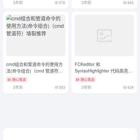
3年前
376
3年前
445
cmd组合和管道命令的使用方
FCKeditor 和
法(命令组合)（cmd 管道符）
SyntaxHighlighter 代码高亮插
墙裂推荐
件的整合（fck编辑器上传漏
随心笔谈
随心笔谈
洞）快来看
3年前
393
3年前
424