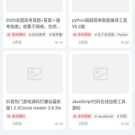
2025全国高考真题+答案＋报
python超超简单智能编译工具
考指南」收集于网络，仅供参
V9.2版
考
亲测源码
# 2025高考
# 高考备考
# 高考报考指南
亲测源码
# 五个应该是：Python
#
3周前
14
3周前
22
抖音热门游戏源码打螺丝最新
JavaScript代码在线加密工具
版1.2.0Cocos creator 3.8.3ts
源码
亲测源码
亲测源码
# JavaScript
# 代码
#
3周前
13
3周前
22