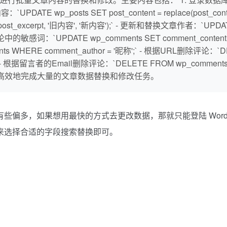
E wp_posts SET post_content = replace(post_con
ace(post_excerpt, '旧内容', '新内容');` - 更新和替换文章作者：`UPDAT
敏感词：`UPDATE wp_comments SET comment_content = REPL
WHERE comment_author = '昵称';` - 根据URL删除评论：`DE
m%';` - 根据留言者的Email删除评论：`DELETE FROM wp_comments 
理员快速、高效地完成大量的文章数据替换和修改任务。
偏多，如果想用最快的方式去更改数据，那就只能登陆 WordP
来选择合适的字段搜索替换即可。
；