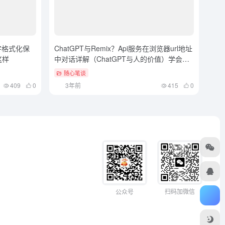
字格式化保
ChatGPT与Remix？Api服务在浏览器url地址
这样
中对话详解（ChatGPT与人的价值）学会了
吗
随心笔谈
409
0
3年前
415
0
扫码加微信
公众号