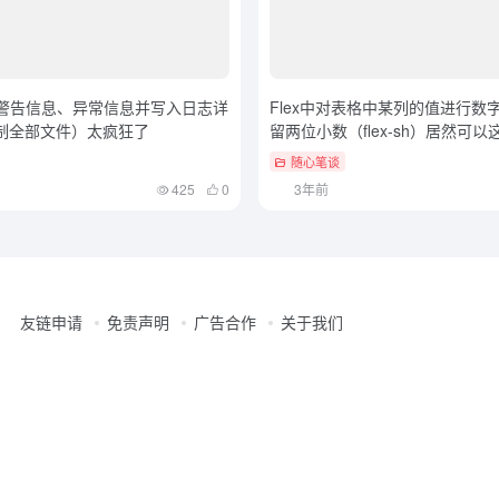
捕获警告信息、异常信息并写入日志详
Flex中对表格中某列的值进行数
l复制全部文件）太疯狂了
留两位小数（flex-sh）居然可以
随心笔谈
425
0
3年前
友链申请
免责声明
广告合作
关于我们