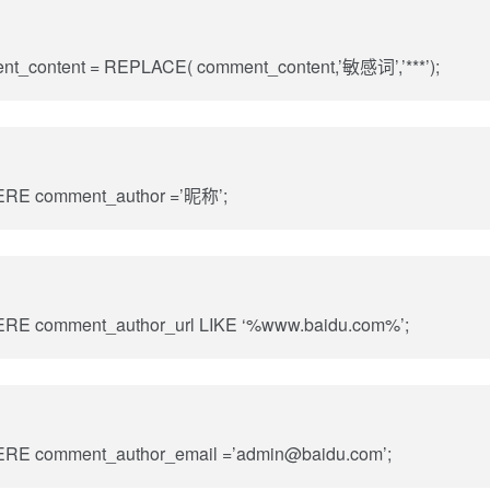
ontent = REPLACE( comment_content,’敏感词’,’***’);
 comment_author =’昵称’;
comment_author_url LIKE ‘%www.baidu.com%’;
comment_author_email =’admin@baidu.com’;