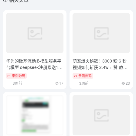
华为的硅基流动多模型服务平
萌宠爆火秘籍！3000 粉 6 秒
台模型 deepseek注册赠送14
视频如何斩获 2.4w + 赞-教程
元金额 赶紧抢
在此
亲测源码
亲测源码
3周前
17
3周前
23