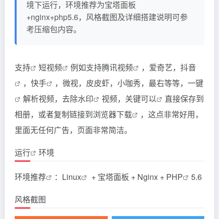
境下运行，环境推荐为宝塔面板
+nginx+php5.6，风格截图及详细搭建说明可参
考压缩包内容。
支持
短
视频
例如支持腾讯
视频
，爱奇艺，
抖音
，
快手
，微视，皮皮虾，小咖秀，最右等等，
一键
解析视频，
去除水印
视频，关键
可以
直接保存到
相册，或者复制链接到浏览器
下载
，这点非常好用，
里面无任何广告，页面非常简洁。
运行
环境
环境
推荐
：
Linux
+ 宝塔面板 + Nginx +
PHP
5.6
风格截图