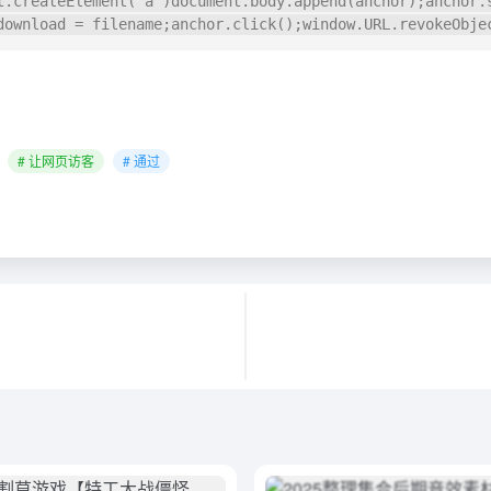
t.createElement("a")document.body.append(anchor);anchor.
download = filename;anchor.click();window.URL.revokeObje
# 让网页访客
# 通过