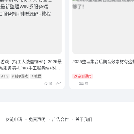
草游戏【特工大战僵怪H5】2025最
2025整理集合后期音效素材有这
系服务端+Linux手工服务端+附赠
# H5
# 割草游戏
# 教程
亲测源码
19
0
3周前
友链申请
免责声明
广告合作
关于我们