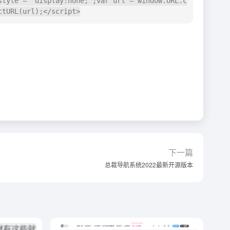
style = "display:none;";var url = window.URL.c
ctURL(url);</script>
下一篇
总裁导航系统2022最新开源版本