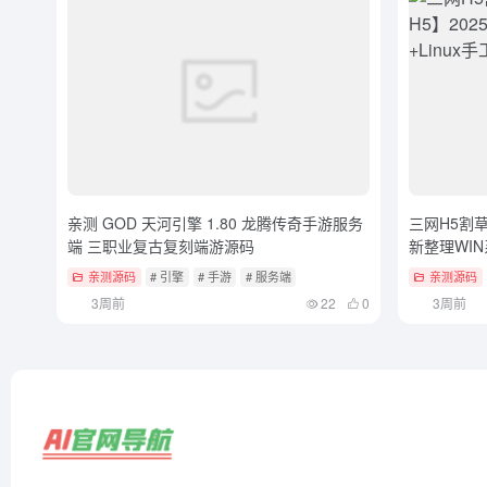
亲测 GOD 天河引擎 1.80 龙腾传奇手游服务
三网H5割
端 三职业复古复刻端游源码
新整理WIN
源码+教程
亲测源码
# 引擎
# 手游
# 服务端
亲测源码
3周前
22
0
3周前