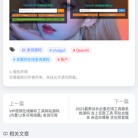
亲测源码
# chatgpt
# OpenAI
# 余额的在线查询源码
# 账户
©
版权声明
文章版权归作者所有，未经允许请勿转载。
下一篇
上一篇
2023最新站长必备在线工具箱系
VIP视频在线解析工具网站源码
统源码 含上百款工具 带后台版
(内置12条可用线路) 亲测可用
本 自适应模板 优化修复版
相关文章