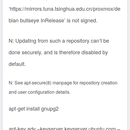
‘https://mirrors.tuna.tsinghua.edu.cn/proxmox/de
bian bullseye InRelease’ is not signed.
N: Updating from such a repository can’t be
done securely, and is therefore disabled by
default.
N: See apt-secure(8) manpage for repository creation
and user configuration details.
apt-get install gnupg2
apt-key adv –keyserver keyserver.ubuntu.com –