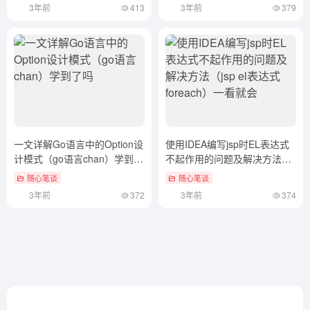
3年前
413
3年前
379
一文详解Go语言中的Option设
使用IDEA编写jsp时EL表达式
计模式（go语言chan）学到了
不起作用的问题及解决方法
吗
（jsp el表达式foreach）一看
随心笔谈
随心笔谈
就会
3年前
372
3年前
374