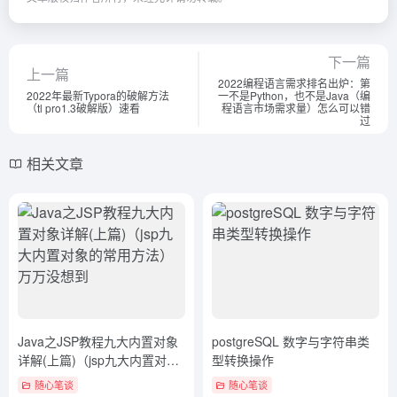
下一篇
上一篇
2022编程语言需求排名出炉：第
2022年最新Typora的破解方法
一不是Python，也不是Java（编
（tl pro1.3破解版）速看
程语言市场需求量）怎么可以错
过
相关文章
Java之JSP教程九大内置对象
postgreSQL 数字与字符串类
详解(上篇)（jsp九大内置对象
型转换操作
的常用方法）万万没想到
随心笔谈
随心笔谈