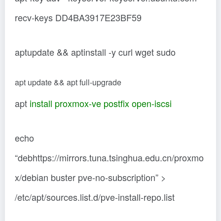
recv-keys DD4BA3917E23BF59
aptupdate && aptinstall -y curl wget sudo
apt update && apt full-upgrade
apt
install proxmox-ve postfix open-iscsi
echo
“debhttps://mirrors.tuna.tsinghua.edu.cn/proxmo
x/debian buster pve-no-subscription” >
/etc/apt/sources.list.d/pve-install-repo.list