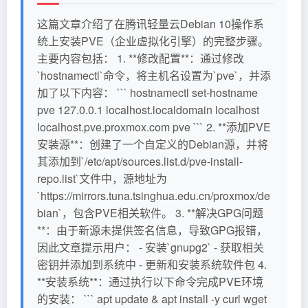
这篇文章介绍了在腾讯轻量云Debian 10操作系
统上安装PVE（企业虚拟化引擎）的完整步骤。
主要内容包括： 1. **修改配置**：通过修改
`hostnamectl`命令，将主机名设置为`pve`，并添
加了以下内容： ``` hostnamectl set-hostname
pve 127.0.0.1 localhost.localdomain localhost
localhost.pve.proxmox.com pve ``` 2. **添加PVE
安装源**：创建了一个自定义的Debian源，并将
其添加到`/etc/apt/sources.list.d/pve-install-
repo.list`文件中，源地址为
`https://mirrors.tuna.tsinghua.edu.cn/proxmox/de
bian`，包含PVE相关软件。 3. **解决GPG问题
**：由于新源未提供签名信息，导致GPG报错，
因此文章提示用户： - 安装`gnupg2` - 获取相关
密钥并添加到系统中 - 更新和安装系统软件包 4.
**安装系统**：通过执行以下命令完成PVE环境
的安装： ``` apt update & apt install -y curl wget