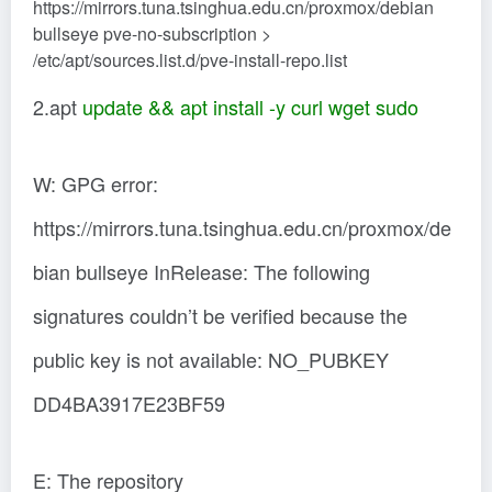
https://mirrors.tuna.tsinghua.edu.cn/proxmox/debian
bullseye pve-no-subscription >
/etc/apt/sources.list.d/pve-install-repo.list
2.apt
update && apt install -y curl wget sudo
W: GPG error:
https://mirrors.tuna.tsinghua.edu.cn/proxmox/de
bian bullseye InRelease: The following
signatures couldn’t be verified because the
public key is not available: NO_PUBKEY
DD4BA3917E23BF59
E: The repository