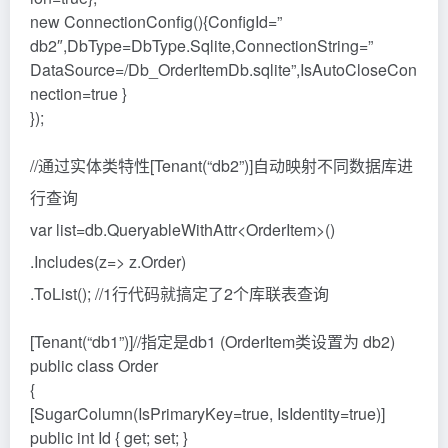
new ConnectionConfig(){ConfigId=”
db2″,DbType=DbType.Sqlite,ConnectionString=”
DataSource=/Db_OrderItemDb.sqlite”,IsAutoCloseCon
nection=true }
});
//通过实体类特性[Tenant(“db2”)]自动映射不同数据库进
行查询
var list=db.QueryableWithAttr<OrderItem>()
.Includes(z=> z.Order)
.ToList(); //1行代码就搞定了2个库联表查询
[Tenant(“db1”)]//指定是db1 (OrderItem类设置为 db2)
public class Order
{
[SugarColumn(IsPrimaryKey=true, IsIdentity=true)]
public int Id { get; set; }