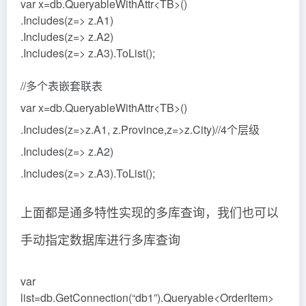
var x=db.QueryableWithAttr<TB>()
.Includes(z=> z.A1)
.Includes(z=> z.A2)
.Includes(z=> z.A3).ToList();
//多个表嵌套联表
var x=db.QueryableWithAttr<TB>()
.Includes(z=>z.A1, z.Province,z=>z.City)//4个层级
.Includes(z=> z.A2)
.Includes(z=> z.A3).ToList();
上面都是通多特性实现的多库查询，我们也可以
手动指定数据库进行多库查询
var
list=db.GetConnection(“db1”).Queryable<OrderItem>