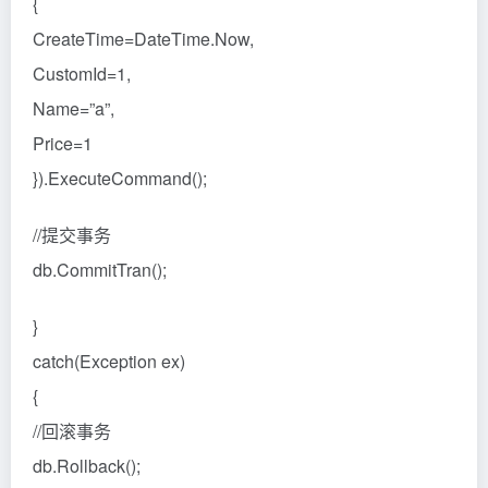
{
CreateTime=DateTime.Now,
CustomId=1,
Name=”a”,
Price=1
}).ExecuteCommand();
//提交事务
db.CommitTran();
}
catch(Exception ex)
{
//回滚事务
db.Rollback();