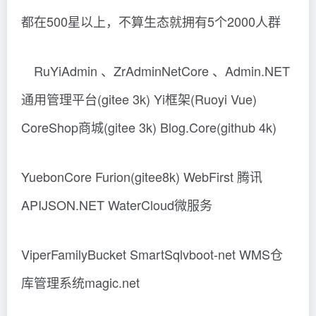
都在500星以上，不算生态就拥有5个2000人群
RuYiAdmin 、ZrAdminNetCore 、Admin.NET
通用管理平台(gitee 3k) Yi框架(Ruoyi Vue)
CoreShop商城(gitee 3k) Blog.Core(github 4k)
YuebonCore Furion(gitee8k) WebFirst 腾讯
APIJSON.NET WaterCloud微服务
ViperFamilyBucket SmartSqlvboot-net WMS仓
库管理系统magic.net