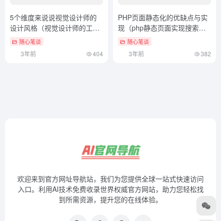
5个维度来说说视觉设计师的
PHP页面静态化的优缺点与实
设计风格（视觉设计师的工作
现（php静态页面实现搜索功
职责）越早知道越好
能）太疯狂了
随心笔谈
随心笔谈
3年前
404
3年前
382
欢迎来到官方网址导航站，我们为您提供全球一站式快速访问
入口。利用AI技术免费收录世界权威官方网站，助力您轻松找
到所需资源，提升您的在线体验。