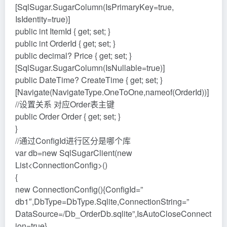
[SqlSugar.SugarColumn(IsPrimaryKey=true,
IsIdentity=true)]
public int ItemId { get; set; }
public int OrderId { get; set; }
public decimal? Price { get; set; }
[SqlSugar.SugarColumn(IsNullable=true)]
public DateTime? CreateTime { get; set; }
[Navigate(NavigateType.OneToOne,nameof(OrderId))]
//设置关系 对应Order表主键
public Order Order { get; set; }
}
//通过ConfigId进行区分是哪个库
var db=new SqlSugarClient(new
List<ConnectionConfig>()
{
new ConnectionConfig(){ConfigId=”
db1″,DbType=DbType.Sqlite,ConnectionString=”
DataSource=/Db_OrderDb.sqlite”,IsAutoCloseConnect
ion=true},