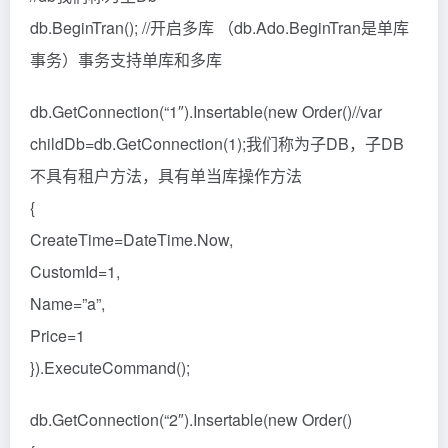
db.BeginTran(); //开启多库 （db.Ado.BeginTran是单库
事务）事务支持单库和多库
db.GetConnection(“1″).Insertable(new Order()//var
childDb=db.GetConnection(1);我们称为子DB，子DB
不具有租户方法，具有单当库操作方法
{
CreateTime=DateTime.Now,
CustomId=1,
Name=”a”,
Price=1
}).ExecuteCommand();
db.GetConnection(“2″).Insertable(new Order()