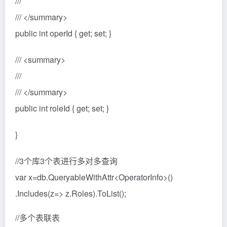
///
/// </summary>
public int operId { get; set; }
/// <summary>
///
/// </summary>
public int roleId { get; set; }
}
//3个库3个表进行多对多查询
var x=db.QueryableWithAttr<OperatorInfo>()
.Includes(z=> z.Roles).ToList();
//多个表联表