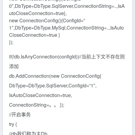
0″,DbType=DbType.SqlServer,ConnectionString=..,IsA
utoCloseConnection=true},
new ConnectionConfig(){ConfigId=”
1″,DbType=DbType.MySql,ConnectionString=..,IsAuto
CloseConnection=true }
});
if(!db.IsAnyConnection(configId))//当前上下文不存在则
添加
db.AddConnection(new ConnectionConfig{
DbType=DbType.SqlServer,ConfigId=”1″,
IsAutoCloseConnection=true,
ConnectionString=。。 });
//开启事务
try {
//db我们称为主Db