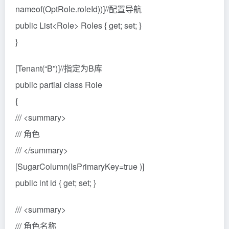
nameof(OptRole.roleId))]//配置导航
public List<Role> Roles { get; set; }
}
[Tenant(“B”)]//指定为B库
public partial class Role
{
/// <summary>
/// 角色
/// </summary>
[SugarColumn(IsPrimaryKey=true )]
public int id { get; set; }
/// <summary>
/// 角色名称