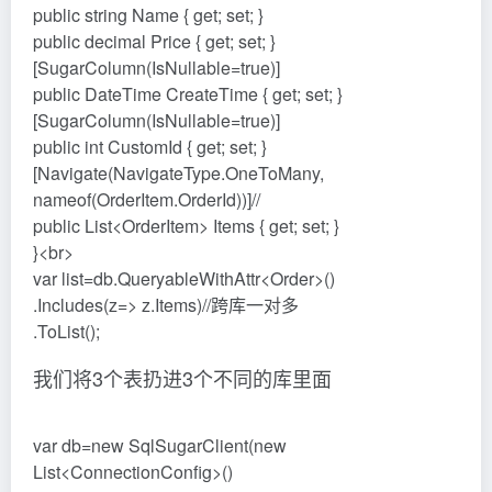
public string Name { get; set; }
public decimal Price { get; set; }
[SugarColumn(IsNullable=true)]
public DateTime CreateTime { get; set; }
[SugarColumn(IsNullable=true)]
public int CustomId { get; set; }
[Navigate(NavigateType.OneToMany,
nameof(OrderItem.OrderId))]//
public List<OrderItem> Items { get; set; }
}<br>
var list=db.QueryableWithAttr<Order>()
.Includes(z=> z.Items)//跨库一对多
.ToList();
我们将3个表扔进3个不同的库里面
var db=new SqlSugarClient(new
List<ConnectionConfig>()