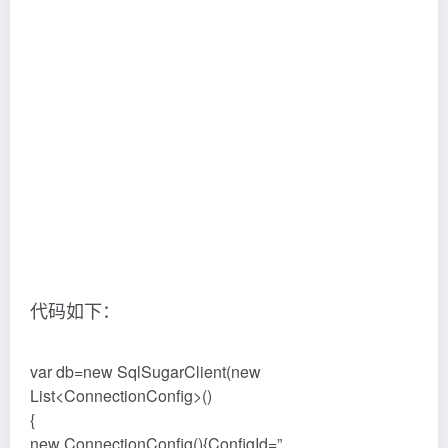
代码如下：
var db=new SqlSugarClient(new
List<ConnectionConfig>()
{
new ConnectionConfig(){ConfigId=”