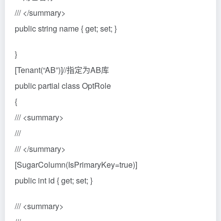
/// </summary>
public string name { get; set; }
}
[Tenant(“AB”)]//指定为AB库
public partial class OptRole
{
/// <summary>
///
/// </summary>
[SugarColumn(IsPrimaryKey=true)]
public int id { get; set; }
/// <summary>