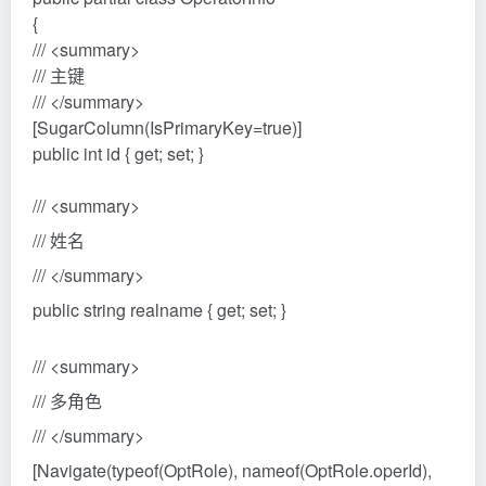
{
/// <summary>
/// 主键
/// </summary>
[SugarColumn(IsPrimaryKey=true)]
public int id { get; set; }
/// <summary>
/// 姓名
/// </summary>
public string realname { get; set; }
/// <summary>
/// 多角色
/// </summary>
[Navigate(typeof(OptRole), nameof(OptRole.operId),