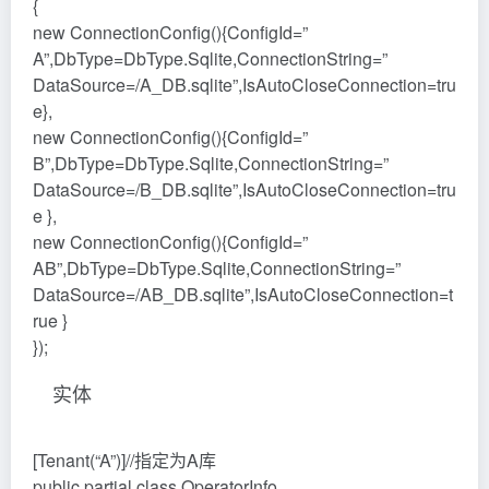
{
new ConnectionConfig(){ConfigId=”
A”,DbType=DbType.Sqlite,ConnectionString=”
DataSource=/A_DB.sqlite”,IsAutoCloseConnection=tru
e},
new ConnectionConfig(){ConfigId=”
B”,DbType=DbType.Sqlite,ConnectionString=”
DataSource=/B_DB.sqlite”,IsAutoCloseConnection=tru
e },
new ConnectionConfig(){ConfigId=”
AB”,DbType=DbType.Sqlite,ConnectionString=”
DataSource=/AB_DB.sqlite”,IsAutoCloseConnection=t
rue }
});
实体
[Tenant(“A”)]//指定为A库
public partial class OperatorInfo