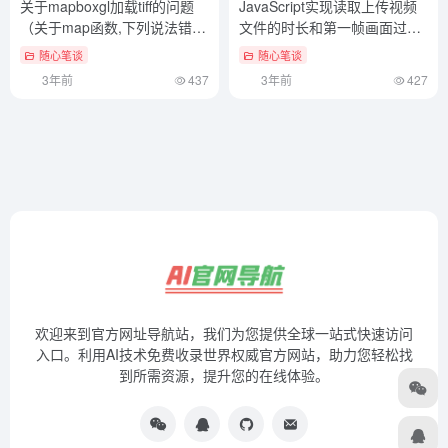
关于mapboxgl加载tiff的问题
JavaScript实现读取上传视频
（关于map函数,下列说法错误
文件的时长和第一帧画面过程
的是哪一项）奔走相告
讲解（javascript总结感悟）奔
随心笔谈
随心笔谈
走相告
3年前
437
3年前
427
欢迎来到官方网址导航站，我们为您提供全球一站式快速访问
入口。利用AI技术免费收录世界权威官方网站，助力您轻松找
到所需资源，提升您的在线体验。