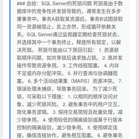
### 总结：SQL Server的死锁问题 死锁是由于数
据库中的竞争性并发锁导致的，通常发生在多步
骤事务中。事务A获取某资源后，事务B试图获取
同一资源被阻止，反之亦然，形成循环依赖关
系。SQL Server通过监视器定期检查死锁状态，
并选择其中一个事务终止，释放所有锁定，以解
决死锁。 死锁可能由以下原因引起： 1. 资源获
取顺序问题，如共享锁后请求独占锁。 2. 高并发
操作导致资源争用。 3. 工作线程阻塞。 4. 内存
不足或内存分配冲突。 5. 并行查询与协调器阻
塞。 6. 多个活动结果集（MARS）资源冲突。 7.
错误处理未捕获，导致事务回滚。 为了减少死
锁，可采取以下措施： 1. 以相同的顺序访问对
象，减少死锁风险。 2. 避免事务中的用户交互，
简化事务逻辑。 3. 保持交易简短且批量处理，减
少锁争用。 4. 使用较低的隔离级别或基于行版本
控制的隔离级别，减少锁争用。 5. 使用绑定连
接，确保连接协作，避免相互阻塞。 6. 避免事务