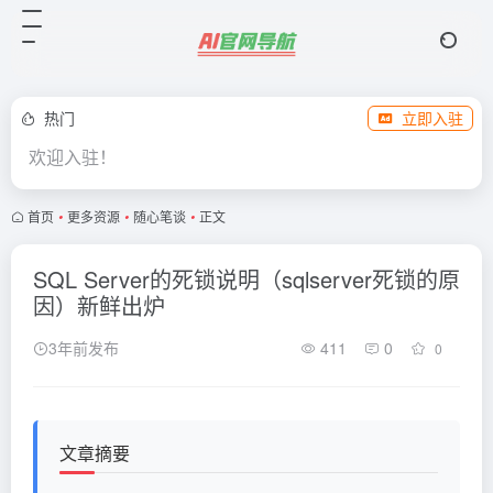
热门
立即入驻
欢迎入驻！
首页
•
更多资源
•
随心笔谈
•
正文
SQL Server的死锁说明（sqlserver死锁的原
因）新鲜出炉
3年前发布
411
0
0
文章摘要