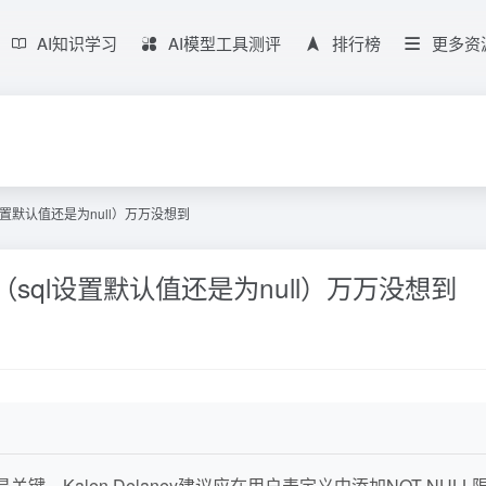
AI知识学习
AI模型工具测评
排行榜
更多资
sql设置默认值还是为null）万万没想到
些建议（sql设置默认值还是为null）万万没想到
键。Kalen Delaney建议应在用户表定义中添加NOT NU