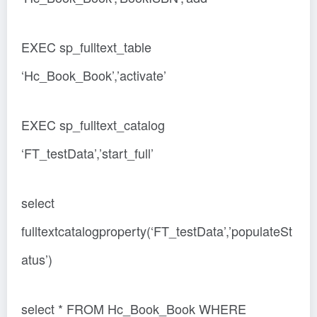
EXEC sp_fulltext_table
‘Hc_Book_Book’,’activate’
EXEC sp_fulltext_catalog
‘FT_testData’,’start_full’
select
fulltextcatalogproperty(‘FT_testData’,’populateSt
atus’)
select * FROM Hc_Book_Book WHERE