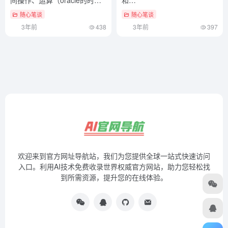
间）怎么可以错过
GenericJackson2JsonRedisSerial
随心笔谈
随心笔谈
区别（redis和java）学到了
3年前
438
3年前
397
欢迎来到官方网址导航站，我们为您提供全球一站式快速访问
入口。利用AI技术免费收录世界权威官方网站，助力您轻松找
到所需资源，提升您的在线体验。