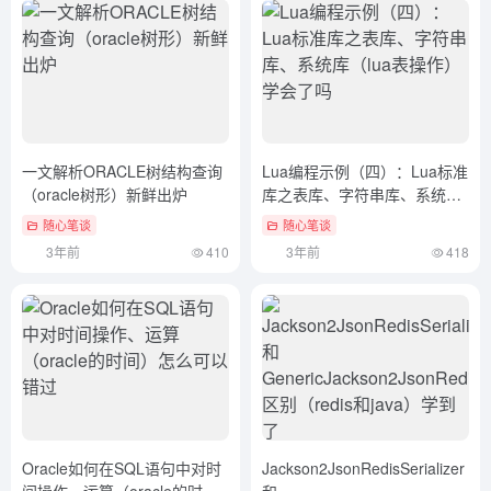
一文解析ORACLE树结构查询
Lua编程示例（四）：Lua标准
（oracle树形）新鲜出炉
库之表库、字符串库、系统库
（lua表操作）学会了吗
随心笔谈
随心笔谈
3年前
410
3年前
418
Oracle如何在SQL语句中对时
Jackson2JsonRedisSerializer
间操作、运算（oracle的时
和