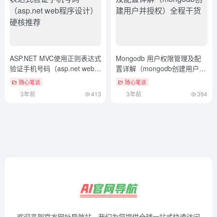
ASP.NET MVC使用正则表达式
Mongodb 用户权限管理及配
验证手机号码（asp.net web程
置详解（mongodb创建用户并
序设计）硬核推荐
授权）全程干货
随心笔谈
随心笔谈
3年前
413
3年前
394
欢迎来到官方网址导航站，我们为您提供全球一站式快速访问