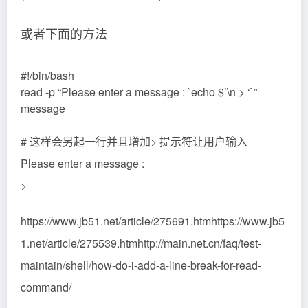
或者下面的方法
#!/bin/bash
read -p “Please enter a message : `echo $’\n > ‘`”
message
# 这样会另起一行并且增加> 提示符让用户输入
Please enter a message :
>
https://www.jb51.net/article/275691.htmhttps://www.jb5
1.net/article/275539.htmhttp://main.net.cn/faq/test-
maintain/shell/how-do-i-add-a-line-break-for-read-
command/