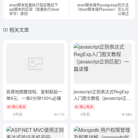
shell脚本批量执行指定路径下
shell脚本操作postgresql的方法
sql脚本的实现（批量执行shell
（Shell脚本操作screen）怎么可
命令）原创
以错过
相关文章
高德地图撒钱啦、复制粘贴一
javascript正则表达式RegExp
单8元、一单2分钟100%必赚
入门图文教程（javascript正则
匹配）一篇读懂
随心笔谈
随心笔谈
2年前
170
3年前
384