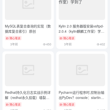
Redhat持久化日志实战示例详
Pycharm运行程序时,控制台输
解（redhat永久挂载）墙裂推
出PyDev？console：starting
荐
问题（pycharm控制台字体大
随心笔谈
随心笔谈
小设置）燃爆了
3年前
404
3年前
412
欢迎来到官方网址导航站，我们为您提供全球一站式快速访问
入口。利用AI技术免费收录世界权威官方网站，助力您轻松找
到所需资源，提升您的在线体验。