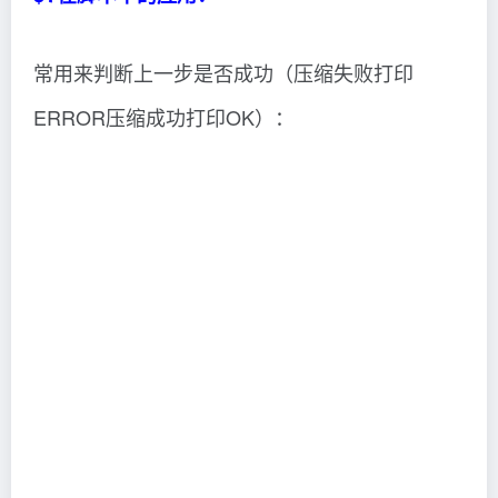
ERROR压缩成功打印OK）：
到此这篇关于Shell全局变量、局部变量与特殊变
量的具体使用的文章就介绍到这了,更多相关Shell
全局变量、局部变量与特殊变量内容请搜索脚本
之家以前的文章或继续浏览下面的相关文章希望