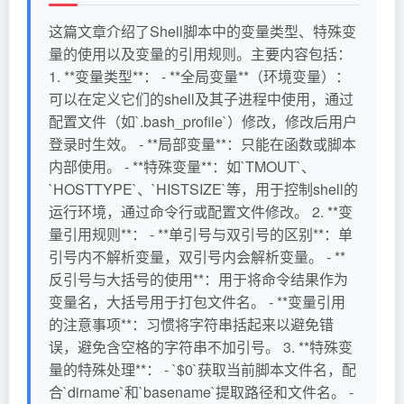
这篇文章介绍了Shell脚本中的变量类型、特殊变
量的使用以及变量的引用规则。主要内容包括：
1. **变量类型**： - **全局变量**（环境变量）：
可以在定义它们的shell及其子进程中使用，通过
配置文件（如`.bash_profile`）修改，修改后用户
登录时生效。 - **局部变量**：只能在函数或脚本
内部使用。 - **特殊变量**：如`TMOUT`、
`HOSTTYPE`、`HISTSIZE`等，用于控制shell的
运行环境，通过命令行或配置文件修改。 2. **变
量引用规则**： - **单引号与双引号的区别**：单
引号内不解析变量，双引号内会解析变量。 - **
反引号与大括号的使用**：用于将命令结果作为
变量名，大括号用于打包文件名。 - **变量引用
的注意事项**：习惯将字符串括起来以避免错
误，避免含空格的字符串不加引号。 3. **特殊变
量的特殊处理**： - `$0`获取当前脚本文件名，配
合`dirname`和`basename`提取路径和文件名。 -