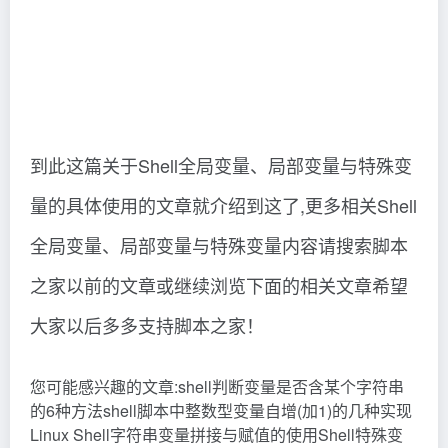
大家以后多多支持脚本之家！
您可能感兴趣的文章:shell判断变量是否含某个字符串
的6种方法shell脚本中整数型变量自增(加1)的几种实现
Linux Shell字符串变量拼接与赋值的使用Shell特殊变
量(Shell $#、$*、$@、$?、$$)的使用Shell eval通过
变量获取环境变量的方法实现详解shell 变量详解shell
变量的高级用法示例一问弄懂Shell变量四大分类
随心笔谈
©
版权声明
文章版权归作者所有，未经允许请勿转载。
下一篇
上一篇
shell判断变量是否含某个字符串
Shell中通配符的具体使用
的6种方法（shell判断变量是否
（shell中$?）燃爆了
包含某个字符串的方法）难以置
信