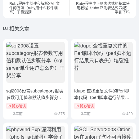
Ruby程序中创建和解析XML文
Ruby程序中正则表达式的基本使
件的方法（ruby用什么软件编
用教程（ruby 正则表达式匹配）
写）干货满满
学到了吗
相关文章
sql2008设置subcategory报表
fdupe 查找重复文件的Perl脚
参数可用值和默认值步骤分享
本代码（perl脚本运行结果只
（sql server单个用户怎么办）
有表头）墙裂推荐
随心笔谈
随心笔谈
干货分享
3年前
375
3年前
420