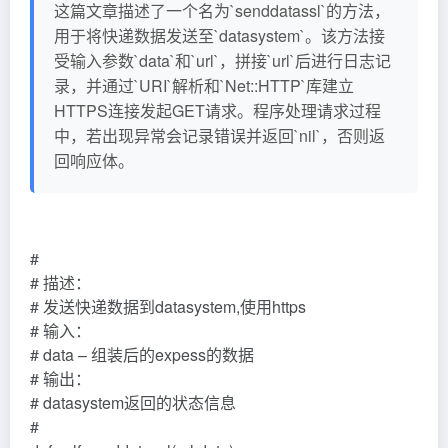
这篇文章描述了一个名为`senddatassl`的方法，
用于将快递数据发送至`datasystem`。该方法接
受输入参数`data`和`url`，拼接`url`后进行日志记
录，并通过`URI`解析和`Net::HTTP`库建立
HTTPS连接发起GET请求。程序处理请求过程
中，若出现异常会记录错误并返回`nil`，否则返
回响应体。
#
# 描述：
# 发送快递数据到datasystem,使用https
# 输入：
# data – 组装后的expess的数据
# 输出：
# datasystem返回的状态信息
#