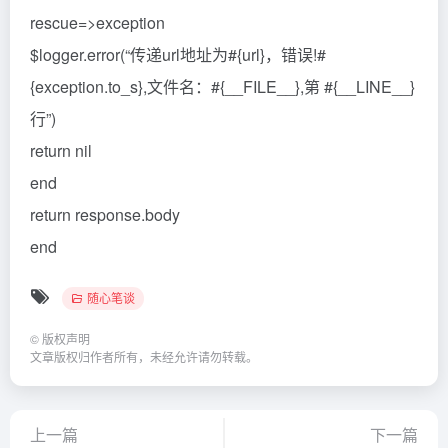
rescue=>exception
$logger.error(“传递url地址为#{url}，错误!#
{exception.to_s},文件名：#{__FILE__},第 #{__LINE__}
行”)
return nil
end
return response.body
end
随心笔谈
©
版权声明
文章版权归作者所有，未经允许请勿转载。
上一篇
下一篇