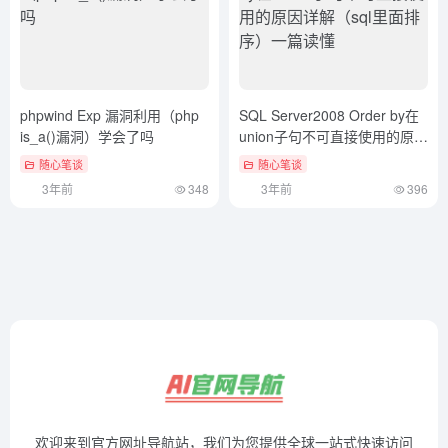
phpwind Exp 漏洞利用（php
SQL Server2008 Order by在
is_a()漏洞）学会了吗
union子句不可直接使用的原因
详解（sql里面排序）一篇读懂
随心笔谈
随心笔谈
3年前
348
3年前
396
欢迎来到官方网址导航站，我们为您提供全球一站式快速访问