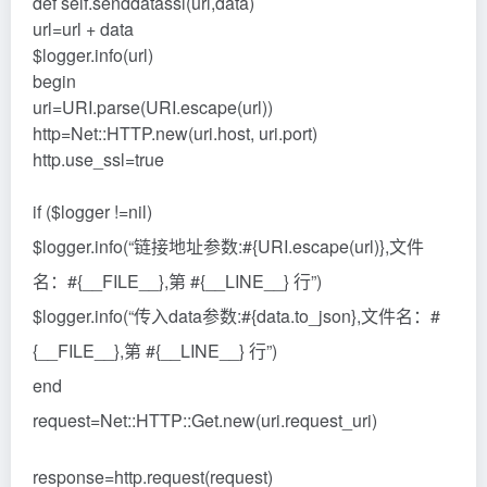
def self.senddatassl(url,data)
url=url + data
$logger.info(url)
begin
uri=URI.parse(URI.escape(url))
http=Net::HTTP.new(uri.host, uri.port)
http.use_ssl=true
if ($logger !=nil)
$logger.info(“链接地址参数:#{URI.escape(url)},文件
名：#{__FILE__},第 #{__LINE__} 行”)
$logger.info(“传入data参数:#{data.to_json},文件名：#
{__FILE__},第 #{__LINE__} 行”)
end
request=Net::HTTP::Get.new(uri.request_uri)
response=http.request(request)