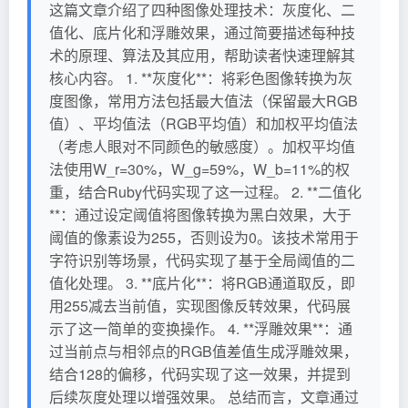
这篇文章介绍了四种图像处理技术：灰度化、二
值化、底片化和浮雕效果，通过简要描述每种技
术的原理、算法及其应用，帮助读者快速理解其
核心内容。 1. **灰度化**：将彩色图像转换为灰
度图像，常用方法包括最大值法（保留最大RGB
值）、平均值法（RGB平均值）和加权平均值法
（考虑人眼对不同颜色的敏感度）。加权平均值
法使用W_r=30%，W_g=59%，W_b=11%的权
重，结合Ruby代码实现了这一过程。 2. **二值化
**：通过设定阈值将图像转换为黑白效果，大于
阈值的像素设为255，否则设为0。该技术常用于
字符识别等场景，代码实现了基于全局阈值的二
值化处理。 3. **底片化**：将RGB通道取反，即
用255减去当前值，实现图像反转效果，代码展
示了这一简单的变换操作。 4. **浮雕效果**：通
过当前点与相邻点的RGB值差值生成浮雕效果，
结合128的偏移，代码实现了这一效果，并提到
后续灰度处理以增强效果。 总结而言，文章通过