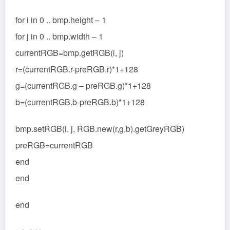
for i in 0 .. bmp.height – 1
for j in 0 .. bmp.width – 1
currentRGB=bmp.getRGB(i, j)
r=(currentRGB.r-preRGB.r)*1+128
g=(currentRGB.g – preRGB.g)*1+128
b=(currentRGB.b-preRGB.b)*1+128
bmp.setRGB(i, j, RGB.new(r,g,b).getGreyRGB)
preRGB=currentRGB
end
end
end