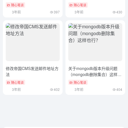
（hbase常用命令及使用方
Windows）新鲜出炉
随心笔谈
随心笔谈
法）学会了吗
3年前
397
3年前
430
修改帝国CMS发送邮件地址方
关于mongodb版本升级问题
法
（mongodb删除集合）这样也
行？
随心笔谈
随心笔谈
3年前
402
3年前
404