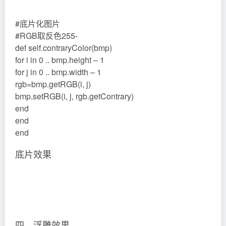
#底片化图片
#RGB取反色255-
def self.contraryColor(bmp)
for i in 0 .. bmp.height – 1
for j in 0 .. bmp.width – 1
rgb=bmp.getRGB(i, j)
bmp.setRGB(i, j, rgb.getContrary)
end
end
end
底片效果
四、浮雕效果