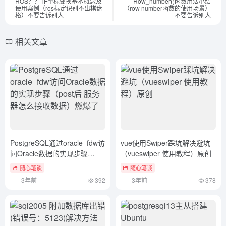
ROS？？TF坐标变换基本概念及
Row_number()函数用法小结
使用案例（ros标定识别不出棋盘
（row number函数的使用场景）
格）不要告诉别人
不要告诉别人
相关文章
PostgreSQL通过oracle_fdw访
vue使用Swiper踩坑解决避坑
问Oracle数据的实现步骤
（vueswiper 使用教程）原创
（post后 服务器怎么接收数
随心笔谈
随心笔谈
据）燃爆了
3年前
392
3年前
378