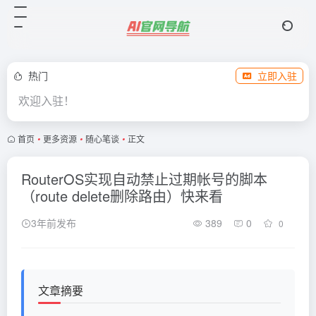
热门
立即入驻
欢迎入驻！
首页
•
更多资源
•
随心笔谈
•
正文
RouterOS实现自动禁止过期帐号的脚本
（route delete删除路由）快来看
3年前发布
389
0
0
文章摘要