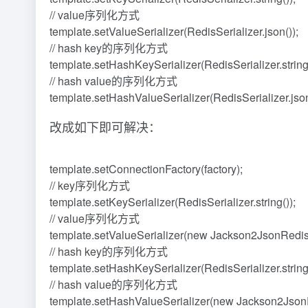
// value序列化方式
template.setValueSerializer(RedisSerializer.json());
// hash key的序列化方式
template.setHashKeySerializer(RedisSerializer.string(
// hash value的序列化方式
template.setHashValueSerializer(RedisSerializer.json
改成如下即可解决：
template.setConnectionFactory(factory);
// key序列化方式
template.setKeySerializer(RedisSerializer.string());
// value序列化方式
template.setValueSerializer(new Jackson2JsonRedisS
// hash key的序列化方式
template.setHashKeySerializer(RedisSerializer.string(
// hash value的序列化方式
template.setHashValueSerializer(new Jackson2JsonRe