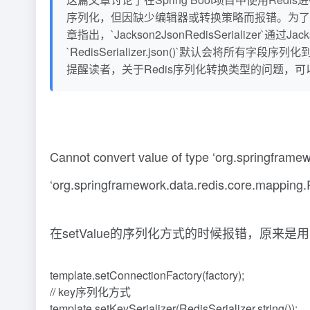
序列化，但因缺少编辑器或转换策略而报错。为了解决这一
章指出，`Jackson2JsonRedisSeriali
`RedisSerializer.json()`默认会
提醒读者，关于Redis序列化转换类型的问题，
Cannot convert value of type ‘org.springframe
‘org.springframework.data.redis.core.mapping.
在setValue的序列化方式的时候报错，原来是用的Red
template.setConnectionFactory(factory);
// key序列化方式
template.setKeySerializer(RedisSerializer.string());