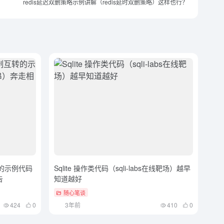
redis延迟双删策略示例讲解（redis延时双删策略）这样也行？
的示例代码
Sqlite 操作类代码（sqli-labs在线靶场）越早
告
知道越好
随心笔谈
424
0
3年前
410
0