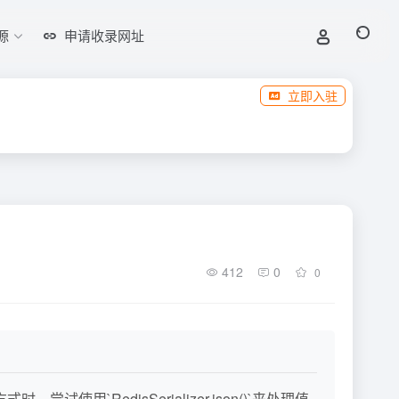
源
申请收录网址
立即入驻
412
0
0
使用`RedisSerializer.json()`来处理值