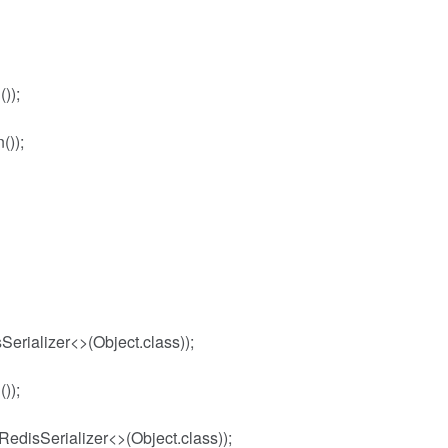
));
());
erializer<>(Object.class));
));
disSerializer<>(Object.class));