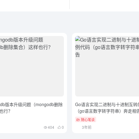
odb版本升级问题（mongodb删除
Go语言实现二进制与十进制互转
也行？
（go语言数字转字符串）奔走相
随心笔谈
404
0
3年前