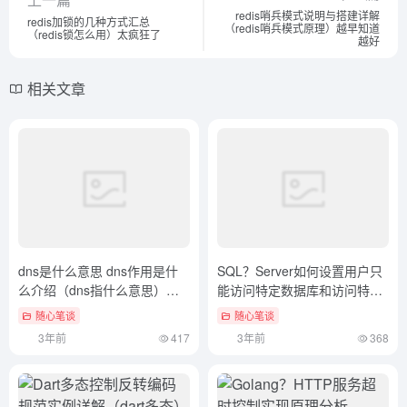
redis哨兵模式说明与搭建详解
redis加锁的几种方式汇总
（redis哨兵模式原理）越早知道
（redis锁怎么用）太疯狂了
越好
相关文章
dns是什么意思 dns作用是什
SQL？Server如何设置用户只
么介绍（dns指什么意思）不
能访问特定数据库和访问特定
要告诉别人
表或视图（sql server设置允许
随心笔谈
随心笔谈
远程连接）这都可以
3年前
417
3年前
368