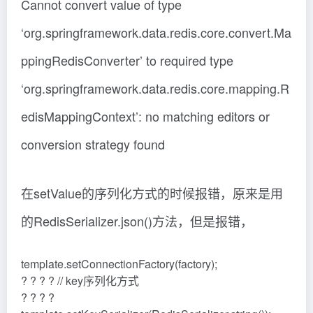
Cannot convert value of type
‘org.springframework.data.redis.core.convert.Ma
ppingRedisConverter’ to required type
‘org.springframework.data.redis.core.mapping.R
edisMappingContext’: no matching editors or
conversion strategy found
在setValue的序列化方式的时候报错，原来是用
的RedisSerializer.json()方法，但是报错，
template.setConnectionFactory(factory);
? ? ? ? // key序列化方式
? ? ? ?