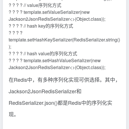
? ? ? ? // value序列化方式
? ? ? ? template.setValueSerializer(new
Jackson2JsonRedisSerializer<>(Object.class));
? ? ? ? // hash key的序列化方式
? ? ? ?
template.setHashKeySerializer(RedisSerializer.string()
);
? ? ? ? // hash value的序列化方式
? ? ? ? template.setHashValueSerializer(new
Jackson2JsonRedisSerializer<>(Object.class));
在Redis中，有多种序列化实现可供选择。其中，
Jackson2JsonRedisSerializer和
RedisSerializer.json()都是Redis中的序列化实
现。