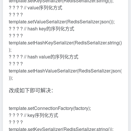
template.setKeySerializer(RedisSerializer.string());
? ? ? ? // value序列化方式
? ? ? ?
template.setValueSerializer(RedisSerializer.json());
? ? ? ? // hash key的序列化方式
? ? ? ?
template.setHashKeySerializer(RedisSerializer.string()
);
? ? ? ? // hash value的序列化方式
? ? ? ?
template.setHashValueSerializer(RedisSerializer.json(
));
改成如下即可解决：
template.setConnectionFactory(factory);
? ? ? ? // key序列化方式
? ? ? ?
template.setKeySerializer(RedisSerializer.string());