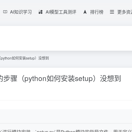
AI知识学习
AI模型工具测评
排行榜
更多资
（python如何安装setup）没想到
y的步骤（python如何安装setup）没想到
.py`进行模块安装。`setup.py`是Python模块的指导文