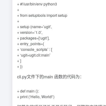
+ #!/usr/bin/env python3
+
+ from setuptools import setup
+
+ setup (name=’ugit’,
+ version=’1.0′,
+ packages=[‘ugit’],
+ entry_points={
+ ‘console_scripts’ : [
+ ‘ugit=ugit.cli:main’
+ ]
+ })
cli.py文件下的main 函数的代码为：
+ def main ():
+ print (‘Hello, World!’)