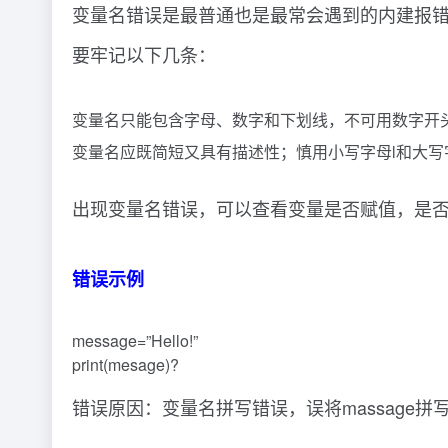
变量名错误是最普通也是最常会遇到的内建报错类型
要牢记以下几条：
变量名只能包含字母、数字和下划线，不可用数字开头；
变量名应既简短又具有描述性；慎用小写字母l和大写
出现变量名错误，可以查看变量是否赋值，是
错误示例
message=”Hello!”
print(mesage)?
错误原因：变量名拼写错误，误将massage拼写为