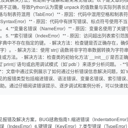
：代码中的缩进不正确，导致Python认为需要 unpack 的值数量与实
格与制表符混用（TabError）** - 原因：代码中混用空格和制
SyntaxError）** - 原因：代码中有拼写错误、标点符号使
 **变量名错误（NameError）** - 原因：变量名使用了
 **索引错误（IndexError）** - 原因：访问超出列表索
 原因：字典中不存在指定的键。 - 解决方法：检查键是否正确存在，确保键的拼
 - 解决方法：使用`str()`函数将非字符串数据转换为字符串，
对应的属性或方法。 - 解决方法：检查类的初始化方法`__init__()`
rint()`语句或启用调试模式（如`pdb`）来逐步分析问题。 - 
：文章中通过实例展示了如何通过分析错误信息解决问题，如`too many
n编程中常见的报错类型包括缩进错误、语法错误、变量名错误、索引
助。通过仔细阅读错误提示、逐步调试和案例分析，可以快速找
ython常见报错及解决方案，BUG拯救指南1.缩进错误（IndentationErr
（IndexError）6.键错误（KeyError）7.类型错误（TypeError）