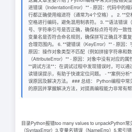
进错误（IndentationError）** - 原因
行都正确使用缩进符（通常为4个空格）。 2. **空
空格进行编码，避免混用制表符。 3. **语法错误（
号、字符串引号是否正确，确保标点符号的一致性。 4.
变量名是否符合命名规则，确保拼写正确且不重复。 5.
合理范围内。 6. **键错误（KeyError）** -
原因：操作对象类型不匹配（例如拼接字符串和数字）。
（AttributeError）** - 原因：对象中没有
**调试方法**：在调试过程中发现错误时，可以通过`p
读错误提示，有助于快速定位问题。 - **案例分析**
误原因及解决方法。 ### 总结： Pytho
的原因并掌握解决方法，对提高编程能力非常有帮
目录Python报错too many values to unpackP
（SyntaxError）3.变量名错误（NameErro）5.索引错误