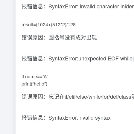
报错信息：SyntaxError: invalid character inident
result=(1024+(512*2)/128
错误原因：圆括号没有成对出现
报错信息：SyntaxError:unexpected EOF whilep
if name==”A”
print(“hello”)
错误原因：忘记在if/elif/else/while/for/def
报错信息：SyntaxError:invalid syntax