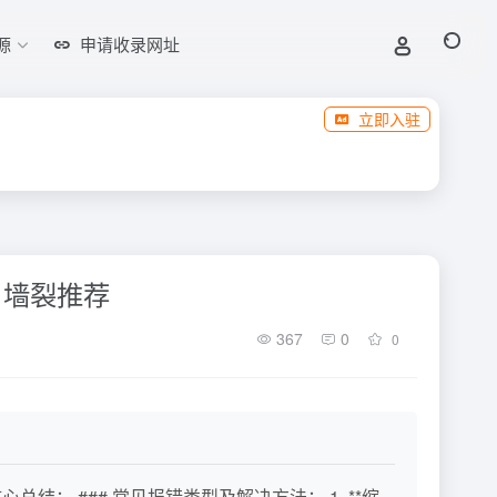
源
申请收录网址
立即入驻
错）墙裂推荐
367
0
0
： ### 常见报错类型及解决方法： 1. **缩