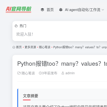
首页
AI agent自动化/工作流
热门
欢迎入驻！
首页
•
更多资源
•
随心笔谈
•
Python报错too？many？values？to
Python报错too？many？valu
随心笔谈
3年前发布
admin
文章摘要
这篇文章主要介绍了Python编程中常见的报错类