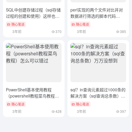
SQL中创建存储过程（sql存储
perl实现的两个文件对比并对
过程的创建和使用）这样也
数据进行筛选的脚本代码
行？
（perl字符串）没想到
随心笔谈
随心笔谈
3年前
370
3年前
385
PowerShell基本使用教程
sql？in查询元素超过1000条的
（powershell教程菜鸟教程）
解决方案（sql查询总条数）万
怎么可以错过
万没想到
随心笔谈
随心笔谈
3年前
428
3年前
397