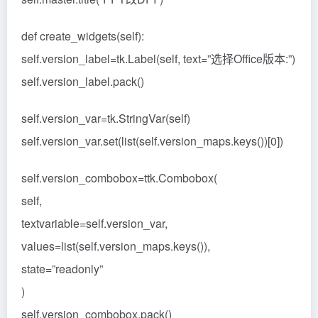
def create_widgets(self):
self.version_label=tk.Label(self, text=”选择Office版本:”)
self.version_label.pack()
self.version_var=tk.StringVar(self)
self.version_var.set(list(self.version_maps.keys())[0])
self.version_combobox=ttk.Combobox(
self,
textvariable=self.version_var,
values=list(self.version_maps.keys()),
state=”readonly”
)
self.version_combobox.pack()