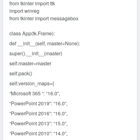
from tkinter import ttk
import winreg
from tkinter import messagebox
class App(tk.Frame):
def __init__(self, master=None):
super().__init__(master)
self.master=master
self.pack()
self.version_maps={
“Microsoft 365 “: “16.0”,
“PowerPoint 2019”: “16.0”,
“PowerPoint 2016”: “16.0”,
“PowerPoint 2013”: “15.0”,
“PowerPoint 2010”: “14.0”,