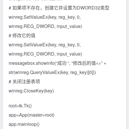
# 如果项不存在，创建它并设置为DWORD32类型
winreg.SetValueEx(key, reg_key, 0,
winreg.REG_DWORD, input_value)
# 修改它的值
winreg.SetValueEx(key, reg_key, 0,
winreg.REG_DWORD, input_value)
messagebox.showinfo(“成功 “, “修改后的值=>” +
str(winreg.QueryValueEx(key, reg_key)[0]))
# 关闭注册表项
winreg.CloseKey(key)
root=tk.Tk()
app=App(master=root)
app.mainloop()