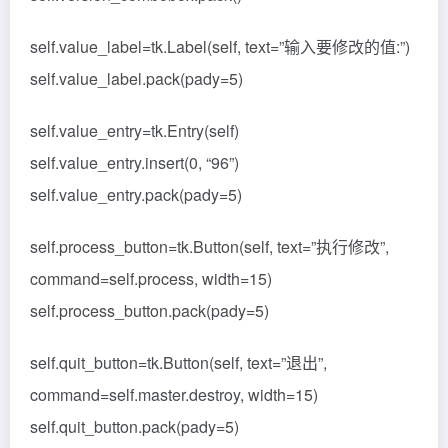
self.value_label=tk.Label(self, text=”输入要修改的值:”)
self.value_label.pack(pady=5)
self.value_entry=tk.Entry(self)
self.value_entry.insert(0, “96”)
self.value_entry.pack(pady=5)
self.process_button=tk.Button(self, text=”执行修改”,
command=self.process, width=15)
self.process_button.pack(pady=5)
self.quit_button=tk.Button(self, text=”退出”,
command=self.master.destroy, width=15)
self.quit_button.pack(pady=5)