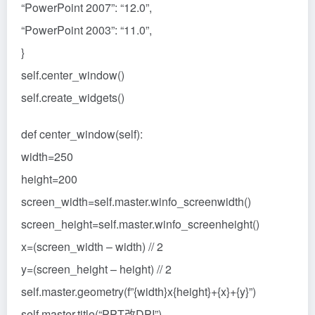
“PowerPoint 2007”: “12.0”,
“PowerPoint 2003”: “11.0”,
}
self.center_window()
self.create_widgets()
def center_window(self):
width=250
height=200
screen_width=self.master.winfo_screenwidth()
screen_height=self.master.winfo_screenheight()
x=(screen_width – width) // 2
y=(screen_height – height) // 2
self.master.geometry(f”{width}x{height}+{x}+{y}”)
self.master.title(“PPT改DPI”)