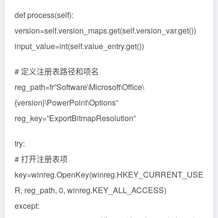
def process(self):
version=self.version_maps.get(self.version_var.get())
input_value=int(self.value_entry.get())
# 定义注册表路径和项名
reg_path=fr”Software\Microsoft\Office\
{version}\PowerPoint\Options”
reg_key=”ExportBitmapResolution”
try:
# 打开注册表项
key=winreg.OpenKey(winreg.HKEY_CURRENT_USE
R, reg_path, 0, winreg.KEY_ALL_ACCESS)
except: