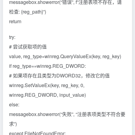
messagebox.showerror(“错误”, f”注册表项不存在，请
检查: {reg_path}”)
return
try:
# 尝试获取项的值
value, reg_type=winreg.QueryValueEx(key, reg_key)
if reg_type==winreg.REG_DWORD:
# 如果项存在且类型为DWORD32，修改它的值
winreg.SetValueEx(key, reg_key, 0,
winreg.REG_DWORD, input_value)
else:
messagebox.showerror(“失败”, “注册表项类型不符合要
求”)
except FileNotFoundError: