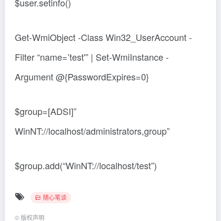
$user.setinfo()
Get-WmiObject -Class Win32_UserAccount -
Filter “name=’test'” | Set-WmiInstance -
Argument @{PasswordExpires=0}
$group=[ADSI]”
WinNT://localhost/administrators,group”
$group.add(“WinNT://localhost/test”)
随心笔谈
©
版权声明