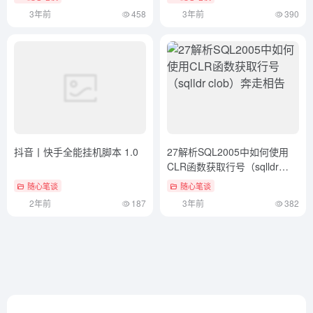
3年前
458
3年前
390
抖音丨快手全能挂机脚本 1.0
27解析SQL2005中如何使用
CLR函数获取行号（sqlldr
clob）奔走相告
随心笔谈
随心笔谈
2年前
187
3年前
382