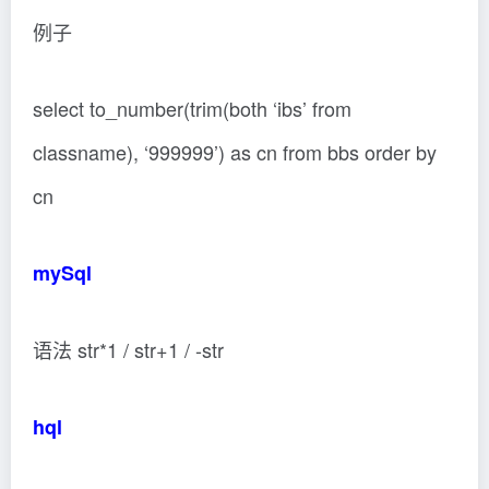
例子
select to_number(trim(both ‘ibs’ from
classname), ‘999999’) as cn from bbs order by
cn
mySql
语法 str*1 / str+1 / -str
hql