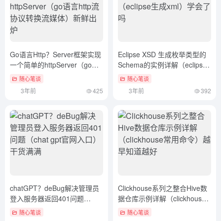
Go语言Http？Server框架实现
Eclipse XSD 生成枚举类型的
一个简单的httpServer（go语
Schema的实例详解（eclipse
言http流协议转换流媒体）新
生成xml）学会了吗
随心笔谈
随心笔谈
鲜出炉
3年前
425
3年前
392
chatGPT？deBug解决管理员
Clickhouse系列之整合Hive数
登入服务器返回401问题
据仓库示例详解（clickhouse
（chat gpt官网入口）干货满
常用命令）越早知道越好
随心笔谈
随心笔谈
满