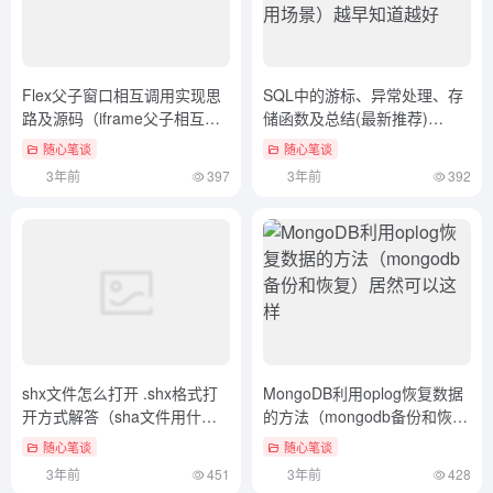
Flex父子窗口相互调用实现思
SQL中的游标、异常处理、存
路及源码（iframe父子相互操
储函数及总结(最新推荐)
作）满满干货
（sqlserver游标的使用场景）
随心笔谈
随心笔谈
越早知道越好
3年前
397
3年前
392
shx文件怎么打开 .shx格式打
MongoDB利用oplog恢复数据
开方式解答（sha文件用什么
的方法（mongodb备份和恢
打开）学会了吗
复）居然可以这样
随心笔谈
随心笔谈
3年前
451
3年前
428