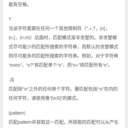
能有空格。
?
当该字符紧跟在任何一个其他限制符（*,+,?，{n}，
{n,}，{n,m}）后面时，匹配模式是非贪婪的。非贪婪模
式尽可能少的匹配所搜索的字符串，而默认的贪婪模式
则尽可能多的匹配所搜索的字符串。例如，对于字符串
“oooo”，“o?”将匹配单个“o”，而“o+”将匹配所有“o”。
.点
匹配除“\n”之外的任何单个字符。要匹配包括“\n”在内的
任何字符，请使用像“[\s\S]”的模式。
(pattern)
匹配pattern并获取这一匹配。所获取的匹配可以从产生