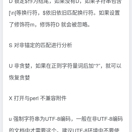
D 锁定$作为结尾，如果没有D，如果字符串包含
[\n]等换行符，$依旧依旧匹配换行符。如果设置
了修饰符m，修饰符D 就会被忽略。
S 对非锚定的匹配进行分析
U 非贪婪，如果在正则字符量词后加“?”，就可以
恢复贪婪
X 打开与perl 不兼容附件
u 强制字符串为UTF-8编码，一般在非UTF-8编码
的文档中才需要这个。建议UTF-8环境中不要使