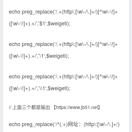
echo preg_replace(‘/.+(http\:[\w\-/\.]+/)[^\w\-\!]+
([\w\-\!]+).+/’,’$1′,$weigeti);
echo preg_replace(‘/.+(http\:[\w\-/\.]+/)[^\w\-\!]+
([\w\-\!]+).+/’,’\1′,$weigeti);
echo preg_replace(‘/.+(http\:[\w\-/\.]+/)[^\w\-\!]+
([\w\-\!]+).+/’,’\\1′,$weigeti);
// 上面三个都是输出 【https://www.jb51.net】
echo preg_replace(‘/^(.+)网址：(http\:[\w\-/\.]+/)