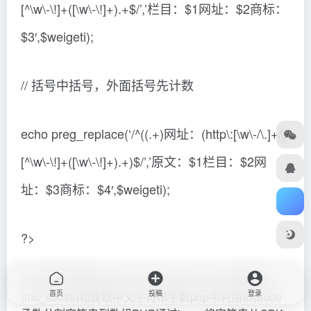
[^\w\-\!]+([\w\-\!]+).+$/’,’栏目：$1网址：$2商标：
$3′,$weigeti);
// 括号中括号，外面括号先计数
echo preg_replace(‘/^((.+)网址：(http\:[\w\-/\.]+/)
[^\w\-\!]+([\w\-\!]+).+)$/’,’原文：$1栏目：$2网
址：$3商标：$4′,$weigeti);
?>
您可能感兴趣的文章:PHP中文处理 中文字符串截取
首页
投稿
登录
(mb_substr)和获取中文字符串字数php中利用explode