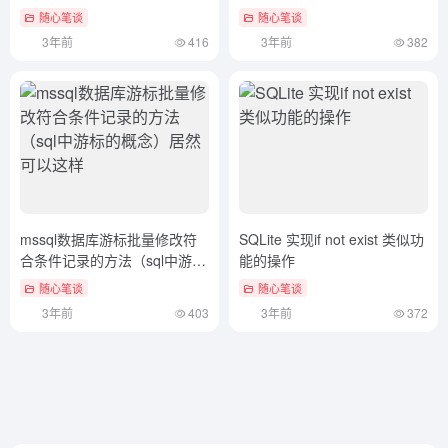
（postvisit）学会了吗
子书）太疯狂了
随心笔谈
随心笔谈
3年前
416
3年前
382
mssql数据库游标批量修改符
SQLite 实现if not exist 类似功
合条件记录的方法（sql中游标
能的操作
的概念）居然可以这样
随心笔谈
随心笔谈
3年前
403
3年前
372