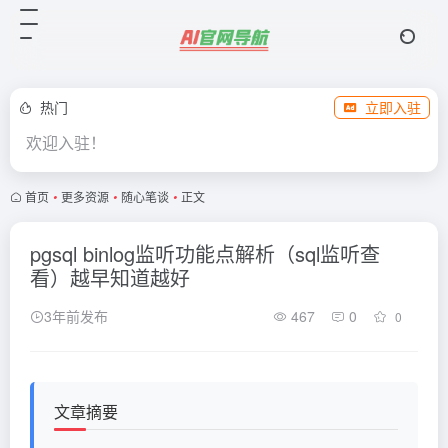
热门
立即入驻
欢迎入驻！
首页
•
更多资源
•
随心笔谈
•
正文
pgsql binlog监听功能点解析（sql监听查
看）越早知道越好
3年前发布
467
0
0
文章摘要