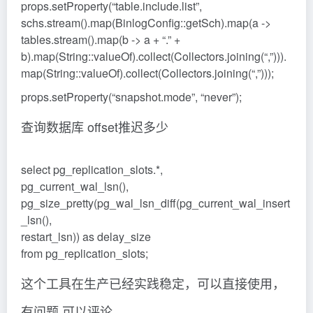
props.setProperty(“table.include.list”,
schs.stream().map(BinlogConfig::getSch).map(a ->
tables.stream().map(b -> a + “.” +
b).map(String::valueOf).collect(Collectors.joining(“,”))).
map(String::valueOf).collect(Collectors.joining(“,”)));
props.setProperty(“snapshot.mode”, “never”);
查询数据库 offset推迟多少
select pg_replication_slots.*,
pg_current_wal_lsn(),
pg_size_pretty(pg_wal_lsn_diff(pg_current_wal_insert
_lsn(),
restart_lsn)) as delay_size
from pg_replication_slots;
这个工具在生产已经实践稳定，可以直接使用，
有问题 可以评论