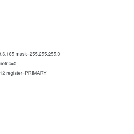
68.6.185 mask=255.255.255.0
metric=0
.112 register=PRIMARY