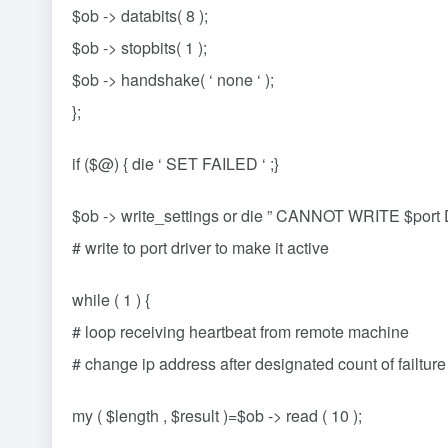
$ob -> databits( 8 );
$ob -> stopbits( 1 );
$ob -> handshake( ‘ none ‘ );
};
if ($@) { die ‘ SET FAILED ‘ ;}
$ob -> write_settings or die ” CANNOT WRITE $port 
# write to port driver to make it active
while ( 1 ) {
# loop receiving heartbeat from remote machine
# change ip address after designated count of failture
my ( $length , $result )=$ob -> read ( 10 );