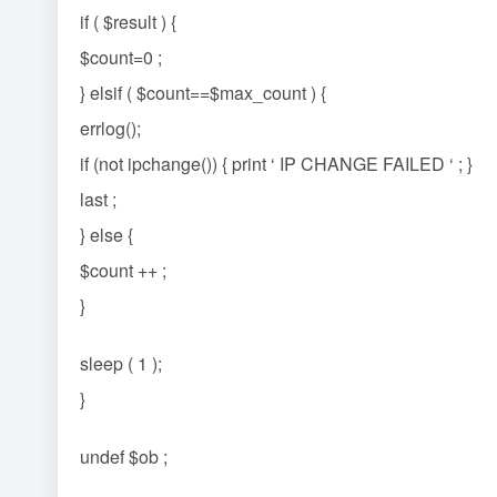
if ( $result ) {
$count=0 ;
} elsif ( $count==$max_count ) {
errlog();
if (not ipchange()) { print ‘ IP CHANGE FAILED ‘ ; }
last ;
} else {
$count ++ ;
}
sleep ( 1 );
}
undef $ob ;