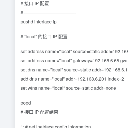
# 接口 IP 配置
# ———————————-
pushd interface ip
# “local” 的接口 IP 配置
set address name=”local” source=static addr=192.1
set address name=”local” gateway=192.168.6.65 gw
set dns name=”local” source=static addr=192.168.6
add dns name=”local” addr=192.168.6.201 index=2
set wins name=”local” source=static addr=none
popd
# 接口 IP 配置结束
‘ ; # net inetrface config information