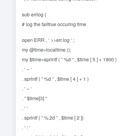
sub errlog {
# log the failtrue occuring time
open ERR , ‘ >>err.log ‘ ;
my @time=localtime ();
my $time=sprintf ( ” %d ” , $time [ 5 ] + 1900 )
. ‘ – ‘
. sprintf ( ” %d ” , $time [ 4 ] + 1 )
. ‘ – ‘
. ” $time[3] ”
. ‘ ‘
. sprintf ( ” %.2d ” , $time [ 2 ])
. ‘ : ‘