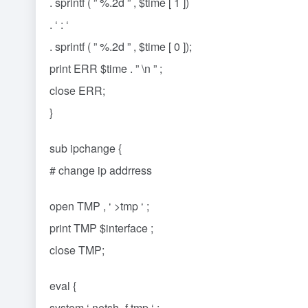
. sprintf ( ” %.2d ” , $time [ 1 ])
. ‘ : ‘
. sprintf ( ” %.2d ” , $time [ 0 ]);
print ERR $time . ” \n ” ;
close ERR;
}
sub ipchange {
# change ip addrress
open TMP , ‘ >tmp ‘ ;
print TMP $interface ;
close TMP;
eval {
system ‘ netsh -f tmp ‘ ;