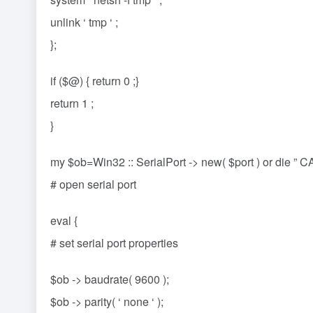
unlink ‘ tmp ‘ ;
};
if ($@) { return 0 ;}
return 1 ;
}
my $ob=Win32 :: SerialPort -> new( $port ) or die ”
# open serial port
eval {
# set serial port properties
$ob -> baudrate( 9600 );
$ob -> parity( ‘ none ‘ );