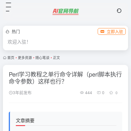
热门
立即入驻
欢迎入驻！
首页
•
更多资源
•
随心笔谈
•
正文
Perl学习教程之单行命令详解（perl脚本执行
命令参数）这样也行？
3年前发布
444
0
0
文章摘要