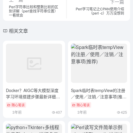
下一篇
Perl字符串比较和整数比较的区
Perl学习笔记之CPAN使用介绍
别详解（perl查找字符串位置）
（perl -c）万万没想到
一看就会
相关文章
Docker？AIGC等大模型深度
Spark临时表tempView的注册
学习环境搭建步骤最新详细版
／使用／注销／注意事项(推
（docker模块包括）原创
荐)
随心笔谈
随心笔谈
3年前
407
3年前
425