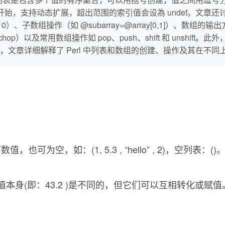
始，支持动态扩展，超出范围的索引值会设為 undef。文章还
.10）、子数组操作（如 @subarray=@array[0,1]）、数组的输出方
尾（chop）以及常用数组操作如 pop、push、shift 和 uns
文章详细解释了 Perl 中列表和数组的创建、操作及其在不同
空，如：(1, 5.3 , “hello” , 2)，空列表：()
该数值本身(即：43.2 )是不同的，但它们可以互相转化或赋