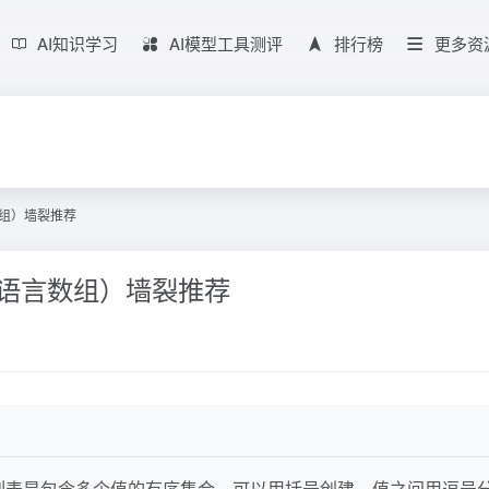
AI知识学习
AI模型工具测评
排行榜
更多资
数组）墙裂推荐
rl语言数组）墙裂推荐
作。列表是包含多个值的有序集合，可以用括号创建，值之间用逗