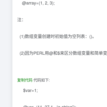
@array=(1, 2, 3);
注：
(1)数组变量创建时初始值为空列表：()。
(2)因为PERL用@和$来区分数组变量和简
复制代码
代码如下:
$var=1;
@var=(11, 27.1 , “a string”);