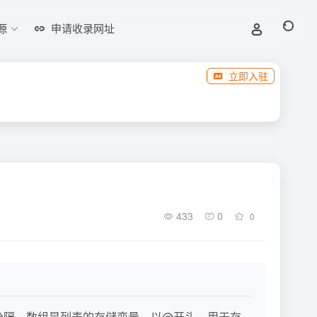
源
申请收录网址
立即入驻
433
0
0
号分隔。数组是列表的存儲变量，以@开头，用于存