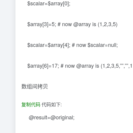
$scalar=$array[0];
$array[3]=5; # now @array is (1,2,3,5)
$scalar=$array[4]; # now $scalar=null;
$array[6]=17; # now @array is (1,2,3,5,””,””,1
数组间拷贝
复制代码
代码如下:
@result=@original;