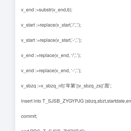
v_end :=substr(v_end,6);
v_start :=replace(v_start,’/’,’.’);
v_start :=replace(v_start,’-‘,’.’);
v_end :=replace(v_end, ‘/’,’.’);
v_end :=replace(v_end, ‘-‘,’.’);
v_sbzq :=v_sbzq_nf||’年第’||v_sbzq_zs||’周’;
insert into T_SJSB_ZYGYPJG (sbzq,sbzt,startdate,end
commit;