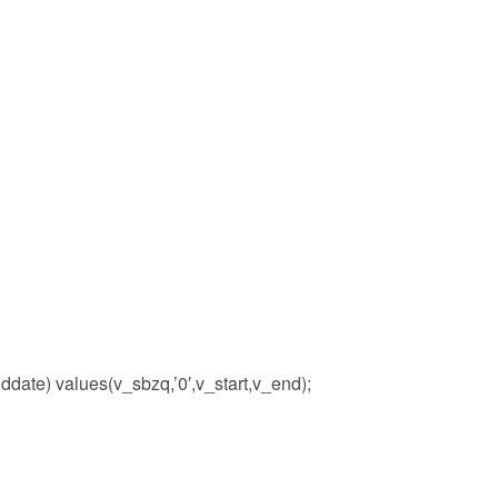
date) values(v_sbzq,’0′,v_start,v_end);