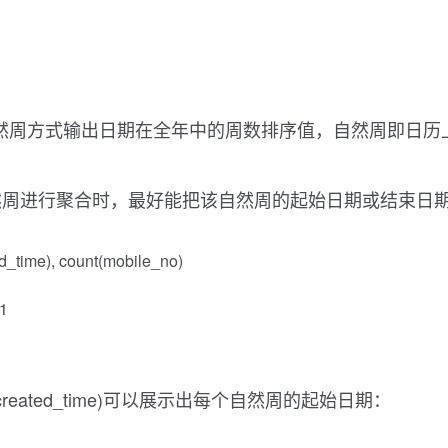
，表示按自然周方式输出日期在全年中的周数排序值，自然周即日
然周进行聚合时，最好能把该自然周的起始日期或结束日
ed_time), count(mobile_no)
01
reated_time)可以展示出每个自然周的起始日期：