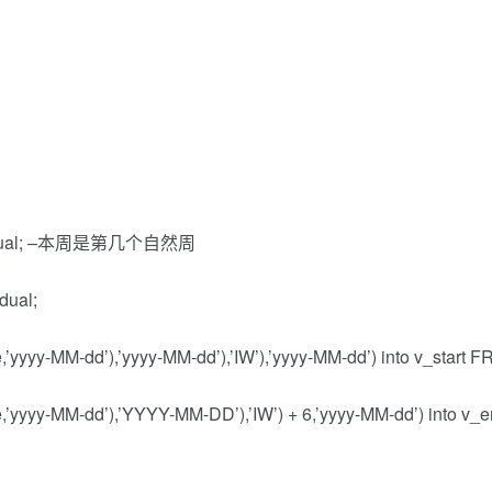
from dual; –本周是第几个自然周
dual;
e,’yyyy-MM-dd’),’yyyy-MM-dd’),’IW’),’yyyy-MM-dd’) i
te,’yyyy-MM-dd’),’YYYY-MM-DD’),’IW’) + 6,’yyyy-MM-