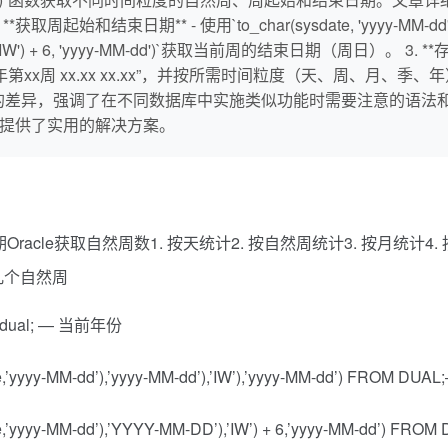
 2. **获取周起始和结束日期** - 使用`to_char(sysdate, 'yyy
-MM-dd'), 'IW') + 6, 'yyyy-MM-dd')`获取当前周的结束日期（周日
xxx年第xx周 xx.xx xx.xx”，并按所需时间粒度（天、周、月、季
和统计上的差异，强调了在不同数据库中实施类似功能时需要注意的语
户提供了实用的解决方案。
acle获取自然周数1. 按天统计2. 按自然周统计3. 按月统计4.
周是第几个自然周
rom dual; — 当前年份
ate,’yyyy-MM-dd’),’yyyy-MM-dd’),’IW’),’yyyy-MM-dd’
ate,’yyyy-MM-dd’),’YYYY-MM-DD’),’IW’) + 6,’yyyy-MM