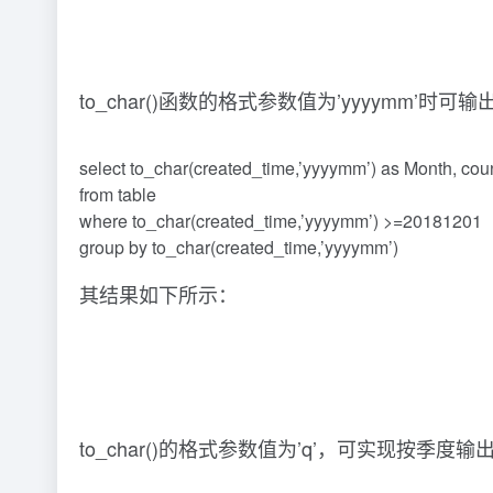
to_char()函数的格式参数值为’yyyymm’
select to_char(created_time,’yyyymm’) as Month, cou
from table
where to_char(created_time,’yyyymm’) >=20181201
group by to_char(created_time,’yyyymm’)
其结果如下所示：
to_char()的格式参数值为’q’，可实现按季度