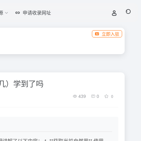
源
申请收录网址
立即入驻
期几）学到了吗
439
0
0
讲解了以下内容： 1. **获取当前自然周** 使用