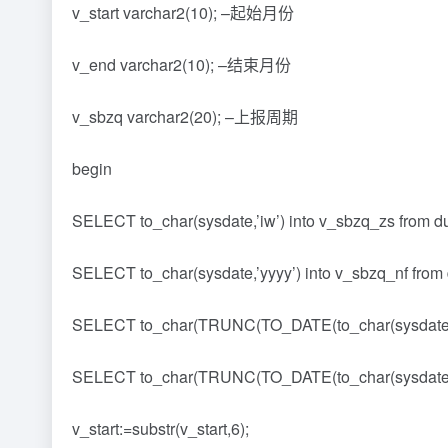
v_start varchar2(10); –起始月份
v_end varchar2(10); –结束月份
v_sbzq varchar2(20); –上报周期
begin
SELECT to_char(sysdate,’iw’) into v_sbzq_zs 
SELECT to_char(sysdate,’yyyy’) into v_sbzq_nf from 
SELECT to_char(TRUNC(TO_DATE(to_char(sysdat
SELECT to_char(TRUNC(TO_DATE(to_char(sysda
v_start:=substr(v_start,6);