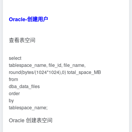
Oracle-创建用户
查看表空间
select
tablespace_name, file_id, file_name,
round(bytes/(1024*1024),0) total_space_MB
from
dba_data_files
order
by
tablespace_name;
Oracle 创建表空间