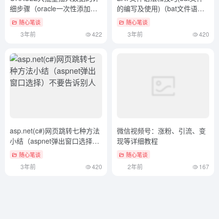
细步骤（oracle一次性添加多
的编写及使用)（bat文件语法
条数据）这都可以？
不正确）学到了
随心笔谈
随心笔谈
3年前
422
3年前
420
asp.net(c#)网页跳转七种方法
微信视频号：涨粉、引流、变
小结（aspnet弹出窗口选择）
现等详细教程
不要告诉别人
随心笔谈
随心笔谈
3年前
420
2年前
167