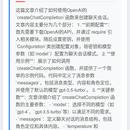
这篇文章介绍了如何使用OpenAI的
`createChatCompletion`函数来创建聊天会话。
文章内容主要分为几个部分： 1. **前期配置**：
首先需要下载OpenAI的API，并通过`require`引
入相关模块。随后设置密钥，并使用
`Configuration`类创建配置对象，将密钥和模型
参数（如`model`）配置为聊天会话模式。 2. **使
用示例**：展示了如何调用
`createChatCompletion`函数，并提供了一个简
单的示例代码。代码中定义了消息参数
`messages`，包括消息类型、内容和角色定位，
并使用了默认的模型`gpt-3.5-turbo`。 3. **关键参
数**：文章详细介绍了`createChatCompletion`函
数的主要参数： - `model`：选择不同的模型（如
`gpt-4`、`gpt-3.5-turbo`等）以满足不同的需求。
- `messages`：定义聊天对话的消息结构，包括
角色定位和具体内容。 - `temperature`和