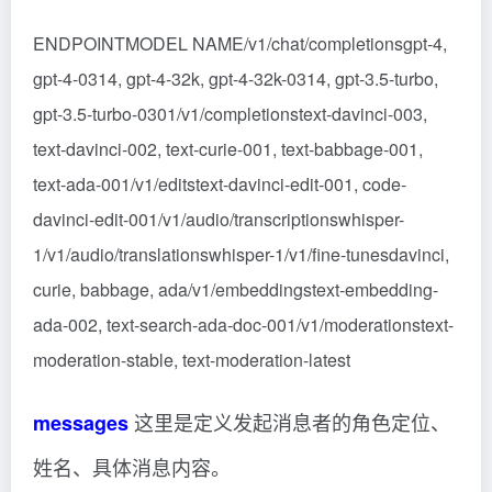
ENDPOINTMODEL NAME/v1/chat/completionsgpt-4,
gpt-4-0314, gpt-4-32k, gpt-4-32k-0314, gpt-3.5-turbo,
gpt-3.5-turbo-0301/v1/completionstext-davinci-003,
text-davinci-002, text-curie-001, text-babbage-001,
text-ada-001/v1/editstext-davinci-edit-001, code-
davinci-edit-001/v1/audio/transcriptionswhisper-
1/v1/audio/translationswhisper-1/v1/fine-tunesdavinci,
curie, babbage, ada/v1/embeddingstext-embedding-
ada-002, text-search-ada-doc-001/v1/moderationstext-
moderation-stable, text-moderation-latest
这里是定义发起消息者的角色定位、
messages
姓名、具体消息内容。