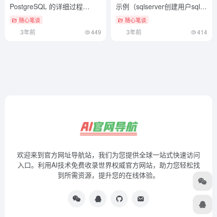
PostgreSQL 的详细过程
示例（sqlserver创建用户sql语
（centos7离线安装依赖包）
句）快来看
随心笔谈
随心笔谈
不要告诉别人
3年前
449
3年前
414
欢迎来到官方网址导航站，我们为您提供全球一站式快速访问
入口。利用AI技术免费收录世界权威官方网站，助力您轻松找
到所需资源，提升您的在线体验。