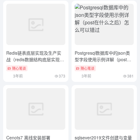
Redis链表底层实现及生产实
Postgresql数据库中的json类
战（redis数据结构底层实现原
型字段使用示例详解（post在
理）学到了吗
什么之后）怎么可以错过
随心笔谈
随心笔谈
3年前
373
3年前
381
Cenots7 离线安装部署
sqlsever2019文件创建与变量