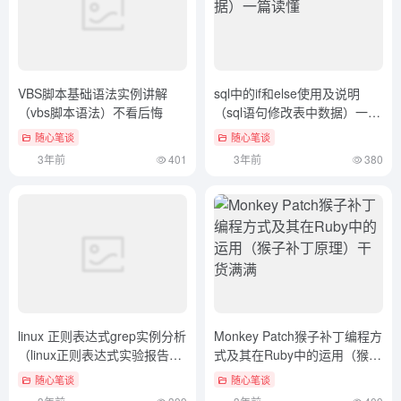
VBS脚本基础语法实例讲解
sql中的if和else使用及说明
（vbs脚本语法）不看后悔
（sql语句修改表中数据）一篇
读懂
随心笔谈
随心笔谈
3年前
401
3年前
380
linux 正则表达式grep实例分析
Monkey Patch猴子补丁编程方
（linux正则表达式实验报告怎
式及其在Ruby中的运用（猴子
么写）这都可以？
补丁原理）干货满满
随心笔谈
随心笔谈