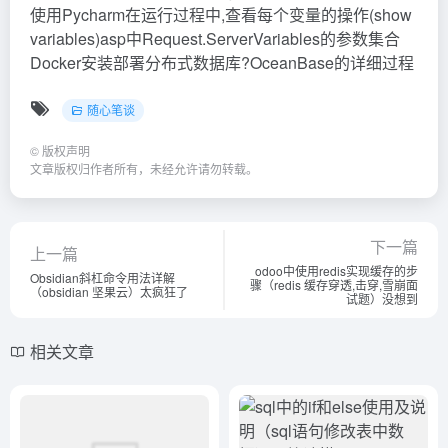
使用Pycharm在运行过程中,查看每个变量的操作(show
variables)asp中Request.ServerVariables的参数集合
Docker安装部署分布式数据库?OceanBase的详细过程
随心笔谈
©
版权声明
文章版权归作者所有，未经允许请勿转载。
下一篇
上一篇
odoo中使用redis实现缓存的步
Obsidian斜杠命令用法详解
骤（redis 缓存穿透,击穿,雪崩面
（obsidian 坚果云）太疯狂了
试题）没想到
相关文章